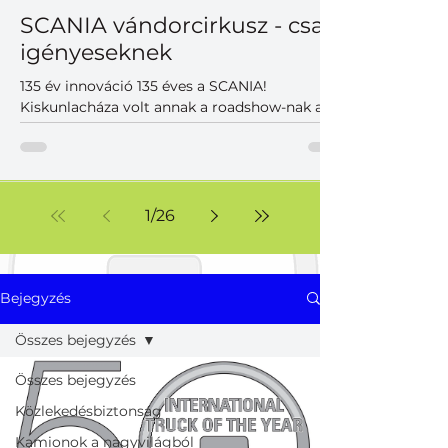
SCANIA vándorcirkusz - csak
igényeseknek
135 év innováció 135 éves a SCANIA!
Kiskunlacháza volt annak a roadshow-nak az
utolsó állomása a Közép-Európai régióban,
ahol a magyar partnerek is találkozhattak
korunk legkorszerűbb SCANIA vontatóival,
teherautóival, különlegességeivel. A szépen
duruzsoló dízelek mellett hangsúlyos
1
/
26
szereplők voltak az akkumulátoros változatok,
melyek már a jelen, de inkább a közeljövő új
világának korszerű járműveit képviselték. Nem
voltak hagyományos prezentációk, viszont
Bejegyzés
volt felhőtlen j
Összes bejegyzés
Összes bejegyzés
Közlekedésbiztonság
Kamionok a nagyvilágból