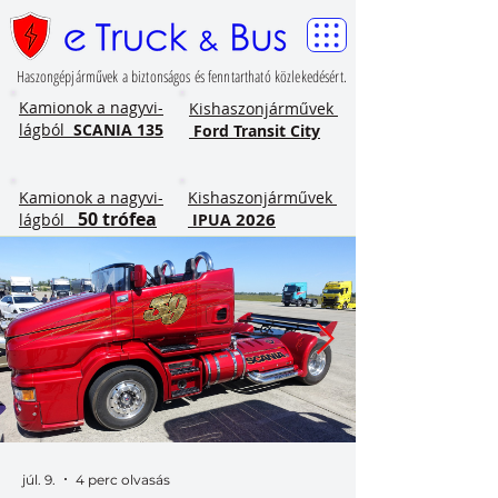
Haszongépjárművek a biztonságos és fenntartható közlekedésért.
​Kamionok a nagyvi-
Kishaszonjárművek
lágból
SCANIA 135
Ford Transit City
​Kamionok a nagyvi-
Kishaszonjárművek
50 trófea
2026
lágból
IPUA
júl. 9.
4 perc olvasás