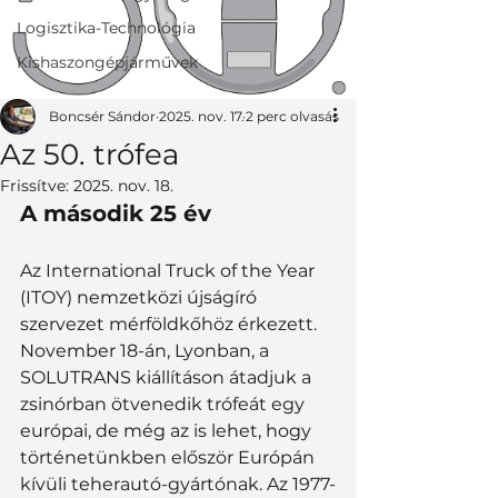
Logisztika-Technológia
Kishaszongépjárművek
Boncsér Sándor
2025. nov. 17.
2 perc olvasás
Az 50. trófea
Frissítve:
2025. nov. 18.
A második 25 év
Az International Truck of the Year 
(ITOY) nemzetközi újságíró 
szervezet mérföldkőhöz érkezett. 
November 18-án, Lyonban, a 
SOLUTRANS kiállításon átadjuk a 
zsinórban ötvenedik trófeát egy 
európai, de még az is lehet, hogy 
történetünkben először Európán 
kívüli teherautó-gyártónak. Az 1977-