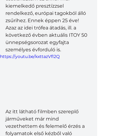
kiemelkedő presztízzsel 
rendelkező, európai tagokból álló 
zsűrihez. Ennek éppen 25 éve! 
Azaz az idei trófea átadás, ill. a 
következő évben aktuális ITOY 50 
ünnepségsorozat egyfajta 
személyes évforduló is.  
https://youtu.be/kxttazVfl2Q
Az itt látható filmben szereplő 
járműveket már mind 
vezethettem és felemelő érzés a 
folyamatok első kézből való 