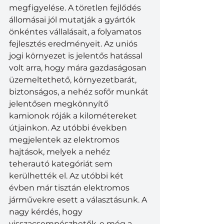
megfigyelése. A töretlen fejlődés 
állomásai jól mutatják a gyártók 
önkéntes vállalásait, a folyamatos 
fejlesztés eredményeit. Az uniós 
jogi környezet is jelentős hatással 
volt arra, hogy mára gazdaságosan 
üzemeltethető, környezetbarát, 
biztonságos, a nehéz sofőr munkát 
jelentősen megkönnyítő 
kamionok róják a kilométereket 
útjainkon. Az utóbbi években 
megjelentek az elektromos 
hajtások, melyek a nehéz 
teherautó kategóriát sem 
kerülhették el. Az utóbbi két 
évben már tisztán elektromos 
járművekre esett a választásunk. A 
nagy kérdés, hogy 
visszacsempészhetők-e még a 