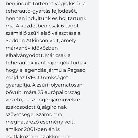
ben indult történet végigkíséri a 
teherautó-gyártás fejlődését, 
honnan indultunk és hol tartunk 
ma. A kezdetben csak 6 tagot 
számláló zsűri első választása a 
Seddon Atkinson volt, amely 
márkanév időközben 
elhalványodott. Már csak a 
teherautók iránt rajongók tudják, 
hogy a legendás jármű a Pegaso, 
majd az IVECO örökségét 
gyarapítja. A zsűri folyamatosan 
bővült, mára 25 európai ország 
vezető, haszongépjárművekre 
szakosodott újságíróinak 
szövetsége. Számomra 
meghatározó esemény volt, 
amikor 2001-ben én is 
csatlakoztam az akkor már 