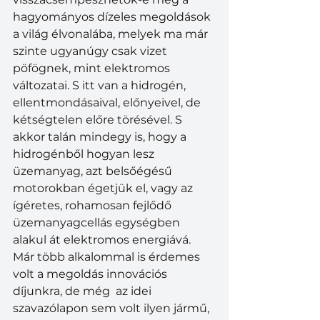
hagyományos dízeles megoldások 
a világ élvonalába, melyek ma már 
szinte ugyanúgy csak vizet 
pöfögnek, mint elektromos 
változatai. S itt van a hidrogén, 
ellentmondásaival, előnyeivel, de 
kétségtelen előre törésével. S 
akkor talán mindegy is, hogy a 
hidrogénből hogyan lesz 
üzemanyag, azt belsőégésű 
motorokban égetjük el, vagy az 
ígéretes, rohamosan fejlődő 
üzemanyagcellás egységben 
alakul át elektromos energiává. 
Már több alkalommal is érdemes 
volt a megoldás innovációs 
díjunkra, de még  az idei 
szavazólapon sem volt ilyen jármű, 