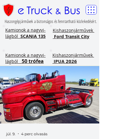
Haszongépjárművek a biztonságos és fenntartható közlekedésért.
​Kamionok a nagyvi-
Kishaszonjárművek
lágból
SCANIA 135
Ford Transit City
​Kamionok a nagyvi-
Kishaszonjárművek
50 trófea
2026
lágból
IPUA
júl. 9.
4 perc olvasás