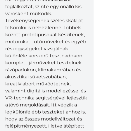
foglalkoztat, szinte egy önálló kis 
városként működik. 
Tevékenységeinek széles skáláját 
felsorolni is nehéz lenne. Többek 
között prototípusokat készítenek, 
motorokat, futóműveket és egyéb 
részegységeket vizsgálnak 
különféle korszerű tesztpadokon, 
komplett járműveket tesztelnek 
rázópadokon, klímakamrában és 
akusztikai süketszobában, 
kreatívlabort működtetnek, 
valamint digitális modellezéssel és 
VR-technika segítségével fejlesztik 
a jövő megoldásait. Itt végzik a 
legkülönfélébb teszteket ahhoz is, 
hogy az összes modellváltozat és 
felépítményezett, illetve átépített 