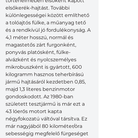
történelmében elsőként kapott 
elsőkerék-hajtást. További 
különlegességei között említhető 
a tolóajtós fülke, a műanyag tető 
és a rendkívül jó fordulékonyság. A 
4,1 méter hosszú, normál és 
magastetős zárt furgonként, 
ponyvás platósként, fülke-
alvázként és nyolcszemélyes 
mikrobuszként is gyártott, 600 
kilogramm hasznos teherbírású 
jármű hajtásáról kezdetben 0,85, 
majd 1,3 literes benzinmotor 
gondoskodott. Az 1980-ban 
született tesztjármű is már ezt a 
43 lóerős motort kapta 
négyfokozatú váltóval társítva. Ez 
már nagyjából 80 kilométer/óra 
sebességig megfelelő fürgeséget 