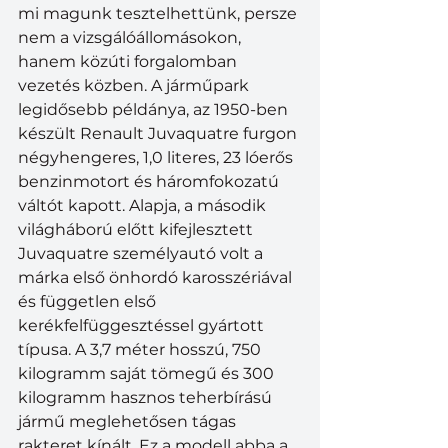
mi magunk tesztelhettünk, persze 
nem a vizsgálóállomásokon, 
hanem közúti forgalomban 
vezetés közben. A járműpark 
legidősebb példánya, az 1950-ben 
készült Renault Juvaquatre furgon 
négyhengeres, 1,0 literes, 23 lóerős 
benzinmotort és háromfokozatú 
váltót kapott. Alapja, a második 
világháború előtt kifejlesztett 
Juvaquatre személyautó volt a 
márka első önhordó karosszériával 
és független első 
kerékfelfüggesztéssel gyártott 
típusa. A 3,7 méter hosszú, 750 
kilogramm saját tömegű és 300 
kilogramm hasznos teherbírású 
jármű meglehetősen tágas 
rakteret kínált. Ez a modell abba a 