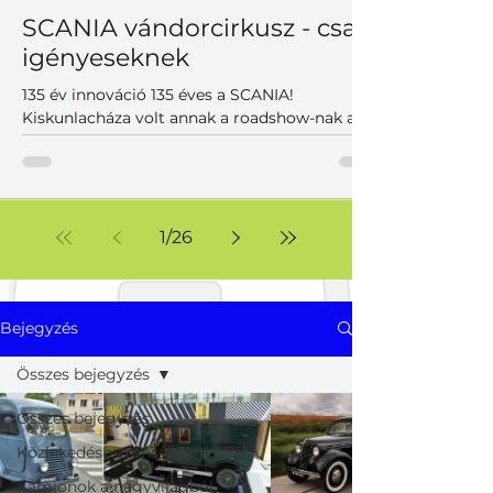
SCANIA vándorcirkusz - csak
igényeseknek
135 év innováció 135 éves a SCANIA!
Kiskunlacháza volt annak a roadshow-nak az
utolsó állomása a Közép-Európai régióban,
ahol a magyar partnerek is találkozhattak
korunk legkorszerűbb SCANIA vontatóival,
teherautóival, különlegességeivel. A szépen
duruzsoló dízelek mellett hangsúlyos
1
/
26
szereplők voltak az akkumulátoros változatok,
melyek már a jelen, de inkább a közeljövő új
világának korszerű járműveit képviselték. Nem
voltak hagyományos prezentációk, viszont
Bejegyzés
volt felhőtlen j
Összes bejegyzés
Összes bejegyzés
Közlekedésbiztonság
Kamionok a nagyvilágból