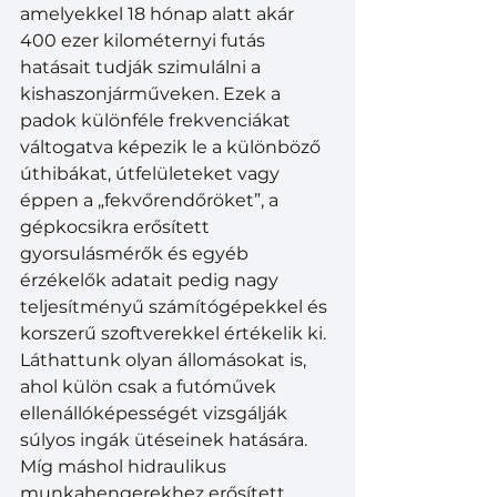
amelyekkel 18 hónap alatt akár 
400 ezer kilométernyi futás 
hatásait tudják szimulálni a 
kishaszonjárműveken. Ezek a 
padok különféle frekvenciákat 
váltogatva képezik le a különböző 
úthibákat, útfelületeket vagy 
éppen a „fekvőrendőröket”, a 
gépkocsikra erősített 
gyorsulásmérők és egyéb 
érzékelők adatait pedig nagy 
teljesítményű számítógépekkel és 
korszerű szoftverekkel értékelik ki. 
Láthattunk olyan állomásokat is, 
ahol külön csak a futóművek 
ellenállóképességét vizsgálják 
súlyos ingák ütéseinek hatására. 
Míg máshol hidraulikus 
munkahengerekhez erősített 