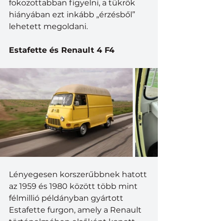
fokozottabban figyelni, a tükrök 
hiányában ezt inkább „érzésből” 
lehetett megoldani.
Estafette és Renault 4 F4
Lényegesen korszerűbbnek hatott 
az 1959 és 1980 között több mint 
félmillió példányban gyártott 
Estafette furgon, amely a Renault 