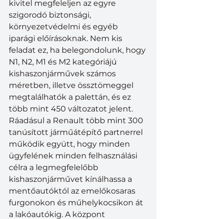
kivitel megfeleljen az egyre 
szigorodó biztonsági, 
környezetvédelmi és egyéb 
iparági előírásoknak. Nem kis 
feladat ez, ha belegondolunk, hogy 
N1, N2, M1 és M2 kategóriájú 
kishaszonjárművek számos 
méretben, illetve össztömeggel 
megtalálhatók a palettán, és ez 
több mint 450 változatot jelent. 
Ráadásul a Renault több mint 300 
tanúsított járműátépítő partnerrel 
működik együtt, hogy minden 
ügyfelének minden felhasználási 
célra a legmegfelelőbb 
kishaszonjárművet kínálhassa a 
mentőautóktól az emelőkosaras 
furgonokon és műhelykocsikon át 
a lakóautókig. A központ 