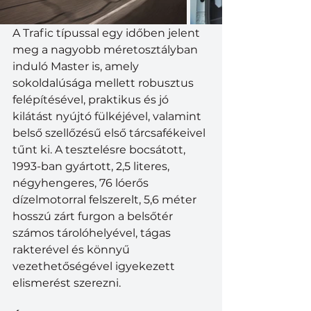
A Trafic típussal egy időben jelent 
meg a nagyobb méretosztályban 
induló Master is, amely 
sokoldalúsága mellett robusztus 
felépítésével, praktikus és jó 
kilátást nyújtó fülkéjével, valamint 
belső szellőzésű első tárcsafékeivel 
tűnt ki. A tesztelésre bocsátott, 
1993-ban gyártott, 2,5 literes, 
négyhengeres, 76 lóerős 
dízelmotorral felszerelt, 5,6 méter 
hosszú zárt furgon a belsőtér 
számos tárolóhelyével, tágas 
rakterével és könnyű 
vezethetőségével igyekezett 
elismerést szerezni.