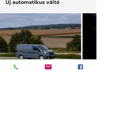
Új automatikus váltó
A jelen kínálatából egy Trafic és 
egy Master zárt furgon állt 
rendelkezésünkre, utóbbi típus a 
2025-ös Év Kishaszonjárműve díj 
büszke tulajdonosaként. 
Mindkettő a ZF kilencfokozatú, 
hidrodinamikus automatikus 
sebességváltóját kapta, annyi 
különbséggel, hogy a Trafic 