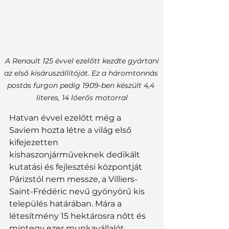
A Renault 125 évvel ezelőtt kezdte gyártani 
az első kisáruszállítóját. Ez a háromtonnás 
postás furgon pedig 1909-ben készült 4,4 
literes, 14 lóerős motorral
Hatvan évvel ezelőtt még a 
Saviem hozta létre a világ első 
kifejezetten 
kishaszonjárműveknek dedikált 
kutatási és fejlesztési központját 
Párizstól nem messze, a Villiers-
Saint-Frédéric nevű gyönyörű kis 
település határában. Mára a 
létesítmény 15 hektárosra nőtt és 
mintegy ezer munkavállalót 