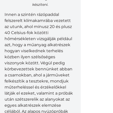
készíteni.
Innen a szintén rázópaddal 
felszerelt klímakamrába vezetett 
az utunk, ahol mínusz 20 és plusz 
40 Celsius-fok közötti 
hőmérsékleten vizsgálják például 
azt, hogy a műanyag alkatrészek 
hogyan viselkednek terhelés 
közben ilyen szélsőséges 
viszonyok között. Végül pedig 
körbevezettek bennünket abban 
a csarnokban, ahol a járműveket 
felkészítik a tesztekre, mondjuk 
műterheléssel és érzékelőkkel 
látják el ezeket, valamint a próbák 
után szétszerelik az alanyokat az 
egyes alkatrészek elemzése 
céljából. Az alapos nyúzópróbák 