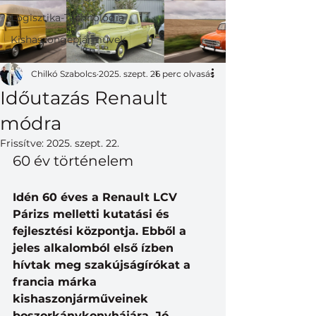
Logisztika-Technológia
Kishaszongépjárművek
Chilkó Szabolcs
2025. szept. 21.
6 perc olvasás
Időutazás Renault
módra
Frissítve:
2025. szept. 22.
60 év történelem
Idén 60 éves a Renault LCV 
Párizs melletti kutatási és 
fejlesztési központja. Ebből a 
jeles alkalomból első ízben 
hívtak meg szakújságírókat a 
francia márka 
kishaszonjárműveinek 
boszorkánykonyhájára. Jó 