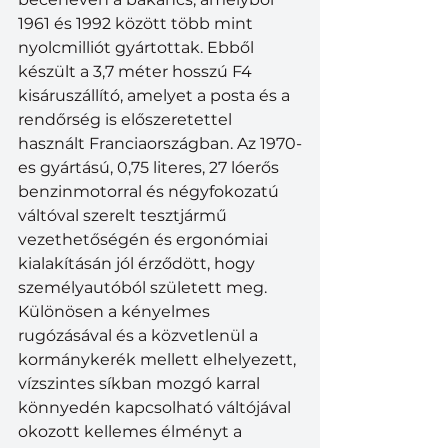
1961 és 1992 között több mint 
nyolcmilliót gyártottak. Ebből 
készült a 3,7 méter hosszú F4 
kisáruszállító, amelyet a posta és a 
rendőrség is előszeretettel 
használt Franciaországban. Az 1970-
es gyártású, 0,75 literes, 27 lóerős 
benzinmotorral és négyfokozatú 
váltóval szerelt tesztjármű 
vezethetőségén és ergonómiai 
kialakításán jól érződött, hogy 
személyautóból született meg. 
Különösen a kényelmes 
rugózásával és a közvetlenül a 
kormánykerék mellett elhelyezett, 
vízszintes síkban mozgó karral 
könnyedén kapcsolható váltójával 
okozott kellemes élményt a 