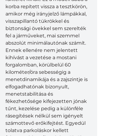
korba repített vissza a tesztkörön, 
amikor még irányjelző lámpákkal, 
visszapillantó tükrökkel és 
biztonsági övekkel sem szerelték 
fel a járműveket, mai szemmel 
abszolút minimálautónak számít. 
Ennek ellenére nem jelentett 
kihívást a vezetése a mostani 
forgalomban, körülbelül 60 
kilométer/óra sebességig a 
menetdinamikája és a zajszintje is 
elfogadhatónak bizonyult, 
menetstabilitása és 
fékezhetősége kifejezetten jónak 
tűnt, kezelése pedig a különféle 
rásegítések nélkül sem igényelt 
számottevő erőkifejtést. Egyedül 
tolatva parkoláskor kellett 