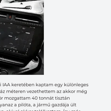
i IAA keretében kaptam egy különleges
száz méteren vezethettem az akkor még 
zör mozgattam 40 tonnát tisztán 
anaz a pilóta, a jármű gazdája ült 