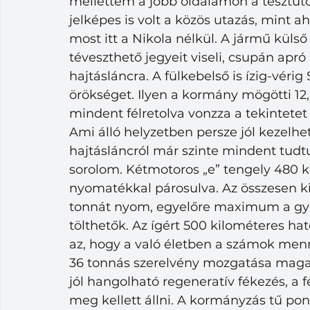
mellettem a jobb oldalamon a tesztúton
jelképes is volt a közös utazás, mint 
most itt a Nikola nélkül. A jármű külső
téveszthető jegyeit viseli, csupán apró
hajtásláncra. A fülkebelső is ízig-véri
örökséget. Ilyen a kormány mögötti 12
mindent félretolva vonzza a tekintetet
Ami álló helyzetben persze jól kezel
hajtásláncról már szinte mindent tudt
sorolom. Kétmotoros „e” tengely 480 k
nyomatékkal párosulva. Az összesen k
tonnát nyom, egyelőre maximum a gyo
tölthetők. Az ígért 500 kilométeres ha
az, hogy a való életben a számok menn
36 tonnás szerelvény mozgatása maga a
jól hangolható regeneratív fékezés, a 
meg kellett állni. A kormányzás tű po