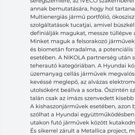
seregszemlére, az IVECO szakemberei
annak bemutatására, hogy hol tartanak 
Multienergiás jármű portfólió, ökoszis
szolgáltatások tucatjai, amivel büszké
definiálják magukat, messze túllépve 
Minket maguk a felsorakozó járművek 
és biometán forradalma, a potenciális
esetében. A NIKOLA partnerség után sa
teherautó kategóriában. A Hyundai kópe
üzemanyag cellás járművek megvalósítá
kevéssé meglepő, az alvázas elektrom
utolsóként beállva a sorba. Őszintén 
talán csak az imázs szenvedett kisebb
A kishaszonjárművek esetében, azon b
szólhat a Hyundai együttműködésben ké
utakon futó járművek között kutakodni, 
És sikerrel zárult a Metallica project, 