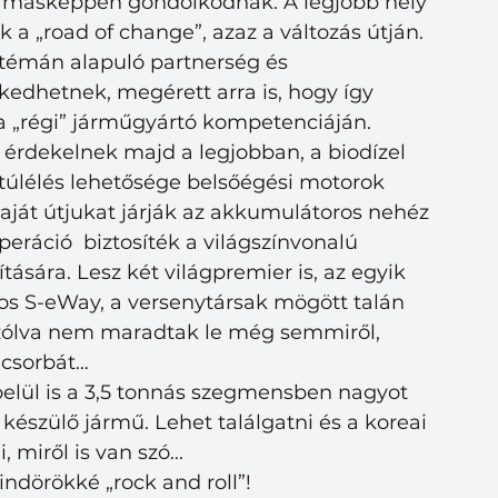
 másképpen gondolkodnak. A legjobb hely 
a „road of change”, azaz a változás útján. 
ztémán alapuló partnerség és 
lkedhetnek, megérett arra is, hogy így 
a „régi” járműgyártó kompetenciáján. 
érdekelnek majd a legjobban, a biodízel 
 túlélés lehetősége belsőégési motorok 
ját útjukat járják az akkumulátoros nehéz 
ráció  biztosíték a világszínvonalú 
sára. Lesz két világpremier is, az egyik 
os S-eWay, a versenytársak mögött talán 
szólva nem maradtak le még semmiről, 
 csorbát…
elül is a 3,5 tonnás szegmensben nagyot
szülő jármű. Lehet találgatni és a koreai
miről is van szó... 
mindörökké „rock and roll”!