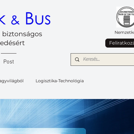
Nemzetkö
 biztonságos
kedésért
Feliratkoz
Post
agyvilágból
Logisztika-Technológia