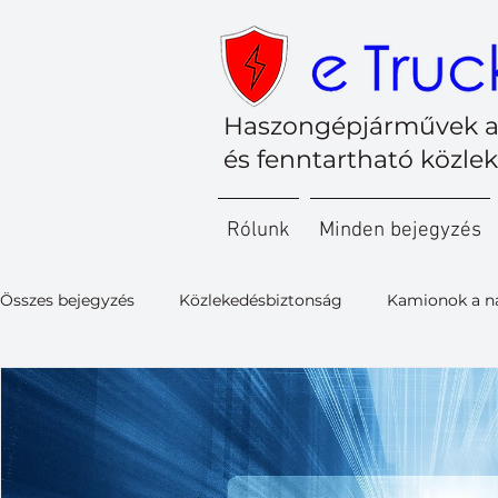
Haszongépjárművek a
és fenntartható közle
Rólunk
Minden bejegyzés
Összes bejegyzés
Közlekedésbiztonság
Kamionok a n
Kishaszongépjárművek