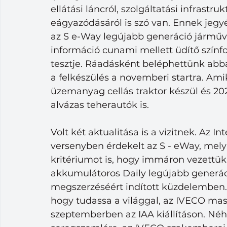
ellátási láncról, szolgáltatási infrastru
eágyazódásáról is szó van. Ennek jegy
az S e-Way legújabb generáció járművei
információ cunami mellett üdítő színfo
tesztje. Ráadásként beléphettünk abb
a felkészülés a novemberi startra. Am
üzemanyag cellás traktor készül és 20
alvázas teherautók is.
Volt két aktualitása is a vizitnek. Az I
versenyben érdekelt az S - eWay, mely
kritériumot is, hogy immáron vezettük 
akkumulátoros Daily legújabb generáció
megszerzéséért indított küzdelemben.
hogy tudassa a világgal, az IVECO mas
szeptemberben az IAA kiállításon. Né