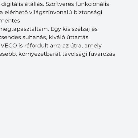
digitális átállás. Szoftveres funkcionális 
ma elérhető világszínvonalú biztonsági 
zmentes
egtapasztaltam. Egy kis szélzaj és
sendes suhanás, kiváló úttartás, 
VECO is ráfordult arra az útra, amely 
esebb, környezetbarát távolsági fuvarozás 