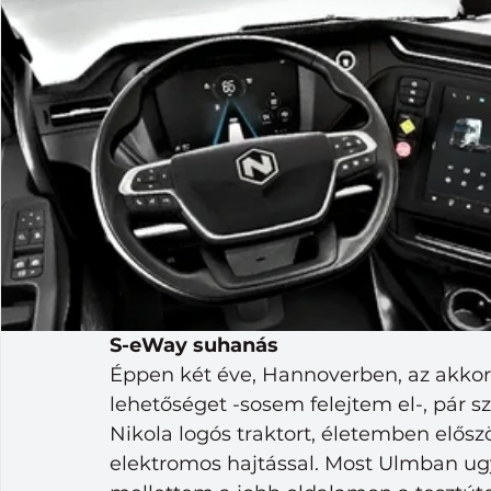
S-eWay suhanás
Éppen két éve, Hannoverben, az akkor
lehetőséget -sosem felejtem el-, pár 
Nikola logós traktort, életemben elős
elektromos hajtással. Most Ulmban ugy