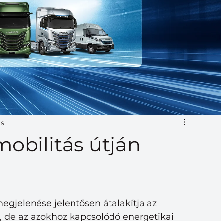
ás
obilitás útján
gjelenése jelentősen átalakítja az 
, de az azokhoz kapcsolódó energetikai 