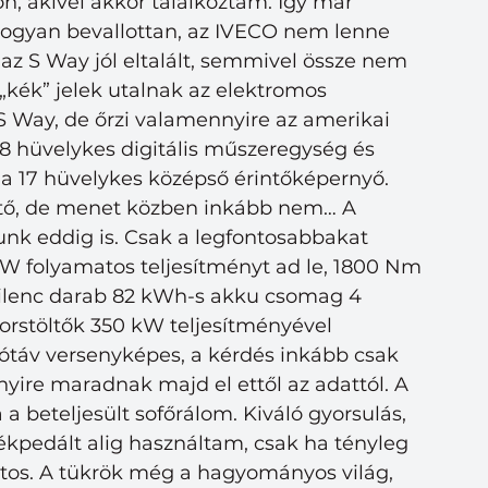
, akivel akkor találkoztam. Így már 
ahogyan bevallottan, az IVECO nem lenne 
 az S Way jól eltalált, semmivel össze nem 
 „kék” jelek utalnak az elektromos 
g S Way, de őrzi valamennyire az amerikai 
,8 hüvelykes digitális műszeregység és 
 a 17 hüvelykes középső érintőképernyő. 
hető, de menet közben inkább nem… A 
unk eddig is. Csak a legfontosabbakat 
W folyamatos teljesítményt ad le, 1800 Nm 
ilenc darab 82 kWh-s akku csomag 4 
rstöltők 350 kW teljesítményével 
tótáv versenyképes, a kérdés inkább csak 
yire maradnak majd el ettől az adattól. A 
 beteljesült sofőrálom. Kiváló gyorsulás, 
fékpedált alig használtam, csak ha tényleg 
ntos. A tükrök még a hagyományos világ, 