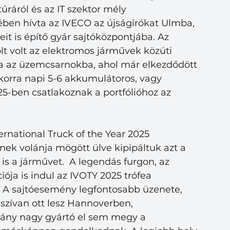
ktúráról és az IT szektor mély 
ében hívta az IVECO az újságírókat Ulmba, 
t is építő gyár sajtóközpontjába. Az 
lt volt az elektromos járművek közúti 
a az üzemcsarnokba, ahol már elkezdődött 
ikorra napi 5-6 akkumulátoros, vagy
25-ben csatlakoznak a portfólióhoz az
nternational Truck of the Year 2025
nek volánja mögött ülve kipipáltuk azt a
is a járművet.  A legendás furgon, az
ja is indul az IVOTY 2025 trófea 
 A sajtóesemény legfontosabb üzenete, 
szívan ott lesz Hannoverben,  
hány nagy gyártó el sem megy a 