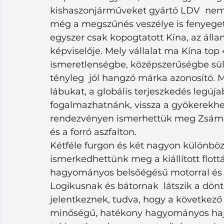
kishaszonjárműveket gyártó LDV  nem t
még a megszűnés veszélye is fenyegett
egyszer csak kopogtatott Kína, az áll
képviselője. Mely vállalat ma Kína top
ismeretlenségbe, középszerűségbe sül
tényleg  jól hangzó márka azonosító. 
lábukat, a globális terjeszkedés legúj
fogalmazhatnánk, vissza a gyökerekhe
rendezvényen ismerhettük meg Zsámbé
és a forró aszfalton.
Kétféle furgon és két nagyon különböző
ismerkedhettünk meg a kiállított flot
hagyományos belsőégésű motorral és t
Logikusnak és bátornak  látszik a dön
jelentkeznek, tudva, hogy a következő
minőségű, hatékony hagyományos hajt