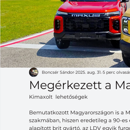
Boncsér Sándor
2025. aug. 31.
5 perc olvasá
Megérkezett a M
Kimaxolt  lehetőségek
Bemutatkozott Magyarországon is a M
szakmában, hiszen eredetileg a 90-es 
alapított brit gyártó, az LDV egyik furg