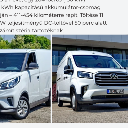
 88 kWh kapacitású akkumulátor-csomag  
án – 411-454 kilométerre repít. Töltése 11 
kW teljesítményű DC-töltővel 50 perc alatt  
zámít széria tartozéknak. 