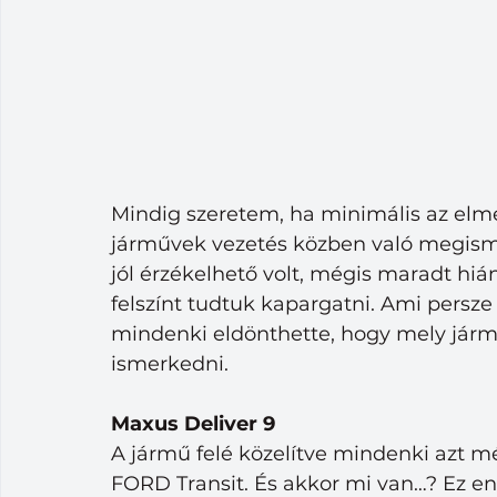
Mindig szeretem, ha minimális az elmé
járművek vezetés közben való megism
jól érzékelhető volt, mégis maradt hiá
felszínt tudtuk kapargatni. Ami persze 
mindenki eldönthette, hogy mely járm
ismerkedni. 
Maxus Deliver 9
A jármű felé közelítve mindenki azt mé
FORD Transit. És akkor mi van…? Ez e