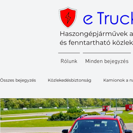
Haszongépjárművek a
és fenntartható közle
Rólunk
Minden bejegyzés
Összes bejegyzés
Közlekedésbiztonság
Kamionok a n
Kishaszongépjárművek