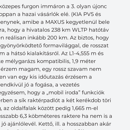
közepes furgon immáron a 3. olyan újonc 
oppan a hazai vásárlók elé. (KIA PV5 és 
versenynek, amibe a MAXUS kegyetlenül bele 
ára, hogy a hivatalos 238 km WLTP hatótáv 
n reálisan inkább 200 km. Az biztos, hogy 
gyönyörködtető formavilággal, de rosszat 
 a hátsó kialakításról. Az L1-4,555 m és 
e mélygarázs kompatibilis, 1,9 méter 
n érzem magam, egy rossz szavam nem 
en van egy kis időutazás érzésem a 
ndkívül jó a fogása, a vezetés 
egyzésem, hogy a „mobil iroda” funkciók 
rben a sík raktérpadlót a két kerékdob töri 
 az oldalfalak között pedig 1,665 m-el 
osszabb 6,3 köbméteres raktere ha nem is a 
ó ajánlólevél. Kettő, ill. a hosszabban akár 