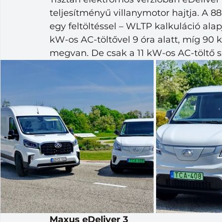
teljesítményű villanymotor hajtja. A
egy feltöltéssel – WLTP kalkuláció alapj
kW-os AC-töltővel 9 óra alatt, míg 90 
megvan. De csak a 11 kW-os AC-töltő s
Maxus eDeliver 3