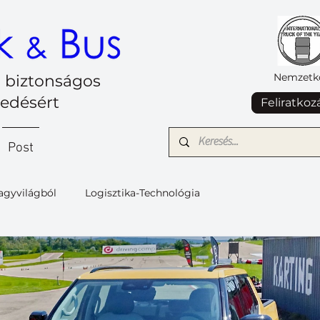
Nemzetkö
 biztonságos
kedésért
Feliratkoz
Post
agyvilágból
Logisztika-Technológia