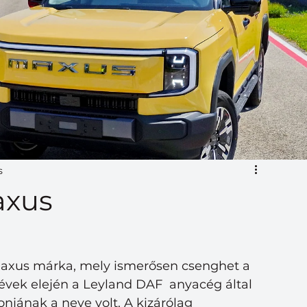
s
axus
axus márka, mely ismerősen csenghet a 
évek elején a Leyland DAF  anyacég által 
onjának a neve volt. A kizárólag 