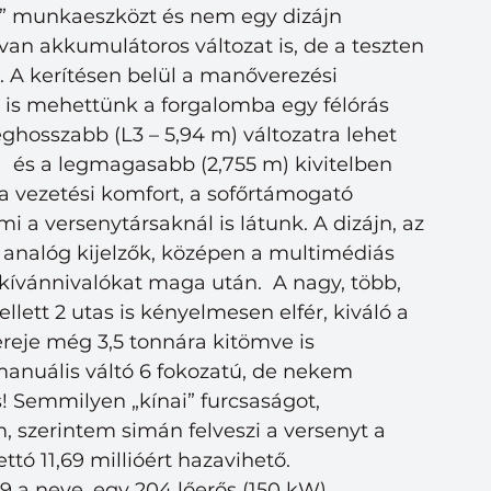
lt” munkaeszközt és nem egy dizájn 
n akkumulátoros változat is, de a teszten 
. A kerítésen belül a manőverezési 
i is mehettünk a forgalomba egy félórás 
eghosszabb (L3 – 5,94 m) változatra lehet 
  és a legmagasabb (2,755 m) kivitelben 
a vezetési komfort, a sofőrtámogató 
 a versenytársaknál is látunk. A dizájn, az 
analóg kijelzők, középen a multimédiás 
vánnivalókat maga után.  A nagy, több, 
lett 2 utas is kényelmesen elfér, kiváló a 
óereje még 3,5 tonnára kitömve is 
anuális váltó 6 fokozatú, de nekem 
 Semmilyen „kínai” furcsaságot, 
 szerintem simán felveszi a versenyt a 
tó 11,69 millióért hazavihető.
9 a neve, egy 204 lőerős (150 kW) 