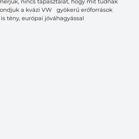
erjük, nincs tapasztalat, hogy mit tudnak 
ondjuk a kvázi VW   gyökerű erőforrások 
is tény, európai jóváhagyással 