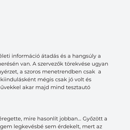
leti információ átadás és a hangsúly a 
erésén van. A szervezők törekvése ugyan 
nyérzet, a szoros menetrendben csak  a 
kiindulásként mégis csak jó volt és 
űvekkel akar majd mind tesztautó 
regette, mire hasonlít jobban… Győzött a 
ngem legkevésbé sem érdekelt, mert az 