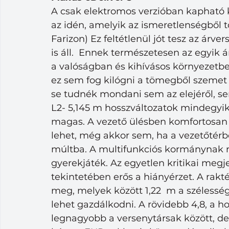
A csak elektromos verzióban kapható 
az idén, amelyik az ismeretlenségből t
Farizon) Ez feltétlenül jót tesz az ár
is áll.  Ennek természetesen az egyik 
a valóságban és kihívásos környezetbe
ez sem fog kilógni a tömegből szemet 
se tudnék mondani sem az elejéről, sem
L2- 5,145 m hosszváltozatok mindegyik
magas. A vezető ülésben komfortosa
lehet, még akkor sem, ha a vezetőtérb
múltba. A multifunkciós kormánynak re
gyerekjáték. Az egyetlen kritikai megj
tekintetében erős a hiányérzet. A rakté
meg, melyek között 1,22  m a szélesség,
lehet gazdálkodni. A rövidebb 4,8, a h
legnagyobb a versenytársak között, de j