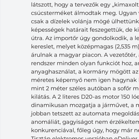
látszott, hogy a tervezők egy „kimaxo
csúcsterméket álmodtak meg. Ugyan va
csak a dízelek volánja mögé ülhettünk
képességek határait feszegettük, de k
útra. Az importőr úgy gondolkodik, a l
kereslet, melyet középmagas (2,535 m)
árulnak a magyar piacon. A vezetőtér, 
rendszer minden olyan funkciót hoz, ami
anyaghasználat, a kormány mögött az 
méretes képernyő nem igen hagynak kí
mint 2 méter széles autóban a sofőr mel
kilátás. A 2 literes D20-as motor 150 l
dinamikusan mozgatja a járművet, a m
jobban tetszett az automata megoldás!
anomáliát, gagyiságot nem érzékeltem,
konkurenciával, főleg úgy, hogy már net
Tisztán elektromos verzióban eDeliver 