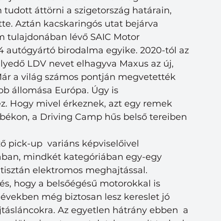
udott áttörni a szigetország határain, 
e. Aztán kacskaringós utat bejárva 
am tulajdonában lévő SAIC Motor 
 4 autógyártó birodalma egyike. 2020-tól az 
lyedő LDV nevet elhagyva Maxus az új, 
Már a világ számos pontján megvetették 
abb állomása Európa. Úgy is 
z. Hogy mivel érkeznek, azt egy remek 
kon, a Driving Camp hűs belső tereiben 
 pick-up  variáns képviselőivel 
tában, mindkét kategóriában egy-egy  
isztán elektromos meghajtással. 
tés, hogy a belsőégésű motorokkal is 
 években még biztosan lesz kereslet jó 
ásláncokra. Az egyetlen hátrány ebben  a 