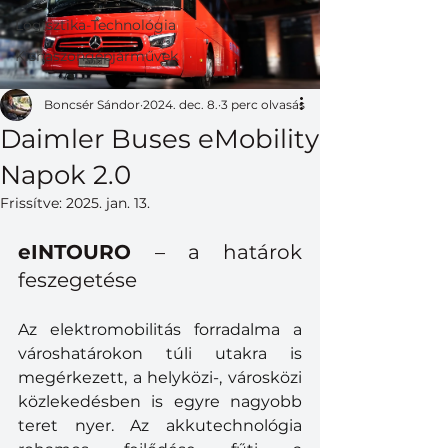
Logisztika-Technológia
Kishaszongépjárművek
Boncsér Sándor
2024. dec. 8.
3 perc olvasás
Daimler Buses eMobility
Napok 2.0
Frissítve:
2025. jan. 13.
eINTOURO 
– a határok 
feszegetése
Az elektromobilitás forradalma a 
városhatárokon túli utakra is 
megérkezett, a helyközi-, városközi 
közlekedésben is egyre nagyobb 
teret nyer. Az akkutechnológia 