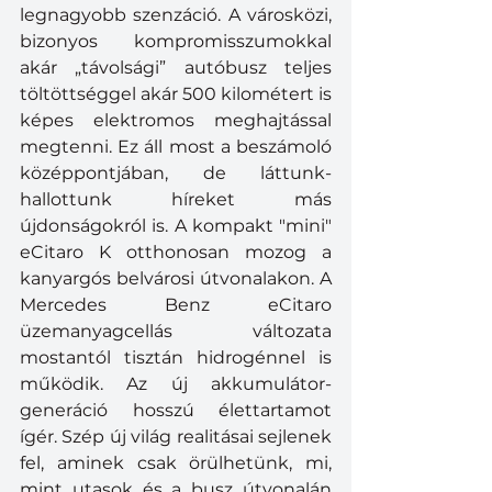
legnagyobb szenzáció. A városközi, 
bizonyos kompromisszumokkal 
akár „távolsági” autóbusz teljes 
töltöttséggel akár 500 kilométert is 
képes elektromos meghajtással 
megtenni. Ez áll most a beszámoló 
középpontjában, de láttunk-
hallottunk híreket más 
újdonságokról is. A kompakt "mini" 
eCitaro K otthonosan mozog a 
kanyargós belvárosi útvonalakon. A 
Mercedes Benz eCitaro 
üzemanyagcellás változata 
mostantól tisztán hidrogénnel is 
működik. Az új akkumulátor-
generáció hosszú élettartamot 
ígér. Szép új világ realitásai sejlenek 
fel, aminek csak örülhetünk, mi, 
mint utasok és a busz útvonalán 