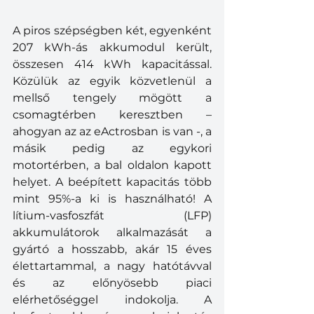
A piros szépségben két, egyenként 
207 kWh-ás akkumodul került, 
összesen 414 kWh kapacitással. 
Közülük az egyik közvetlenül a 
mellső tengely mögött a 
csomagtérben keresztben – 
ahogyan az az eActrosban is van -, a 
másik pedig az egykori 
motortérben, a bal oldalon kapott 
helyet. A beépített kapacitás több 
mint 95%-a ki is használható! A 
lítium-vasfoszfát (LFP) 
akkumulátorok alkalmazását a 
gyártó a hosszabb, akár 15 éves 
élettartammal, a nagy hatótávval 
és az előnyösebb piaci 
elérhetőséggel indokolja. A 