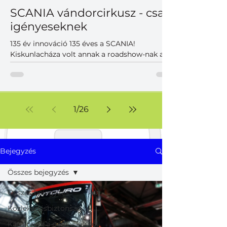
SCANIA vándorcirkusz - csak
igényeseknek
135 év innováció 135 éves a SCANIA!
Kiskunlacháza volt annak a roadshow-nak az
utolsó állomása a Közép-Európai régióban,
ahol a magyar partnerek is találkozhattak
korunk legkorszerűbb SCANIA vontatóival,
teherautóival, különlegességeivel. A szépen
duruzsoló dízelek mellett hangsúlyos
1
/
26
szereplők voltak az akkumulátoros változatok,
melyek már a jelen, de inkább a közeljövő új
világának korszerű járműveit képviselték. Nem
voltak hagyományos prezentációk, viszont
Bejegyzés
volt felhőtlen j
Összes bejegyzés
Összes bejegyzés
Közlekedésbiztonság
Kamionok a nagyvilágból