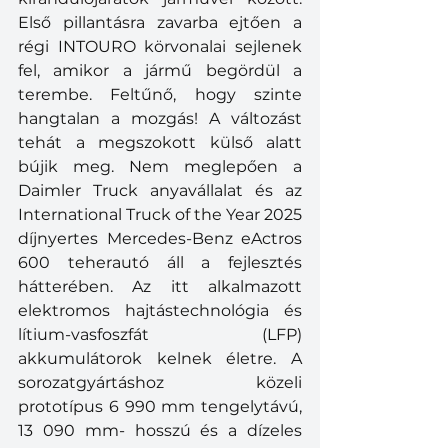
Első pillantásra zavarba ejtően a 
régi INTOURO körvonalai sejlenek 
fel, amikor a jármű begördül a 
terembe. Feltűnő, hogy szinte 
hangtalan a mozgás! A változást 
tehát a megszokott külső alatt 
bújik meg. Nem meglepően a 
Daimler Truck anyavállalat és az 
International Truck of the Year 2025 
díjnyertes Mercedes-Benz eActros 
600 teherautó áll a fejlesztés 
hátterében. Az itt alkalmazott 
elektromos hajtástechnológia és 
lítium-vasfoszfát (LFP) 
akkumulátorok kelnek életre. A 
sorozatgyártáshoz közeli 
prototípus 6 990 mm tengelytávú, 
13 090 mm- hosszú és a dízeles 