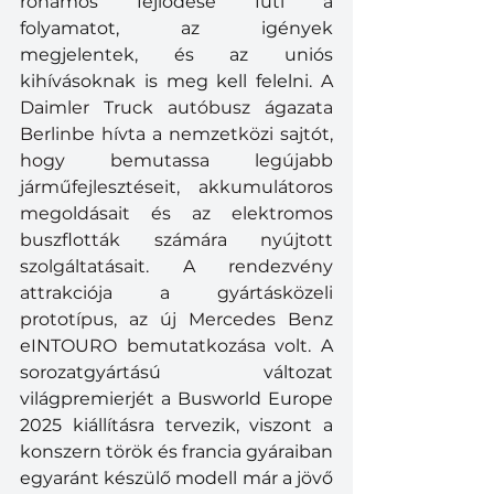
rohamos fejlődése fűti a 
folyamatot, az igények 
megjelentek, és az uniós 
kihívásoknak is meg kell felelni.
 A 
Daimler Truck autóbusz ágazata 
Berlinbe hívta a nemzetközi sajtót, 
hogy bemutassa legújabb 
járműfejlesztéseit, akkumulátoros 
megoldásait és az elektromos 
buszflották számára nyújtott 
szolgáltatásait. A rendezvény 
attrakciója a gyártásközeli 
prototípus, az új Mercedes Benz 
eINTOURO bemutatkozása volt. 
A 
sorozatgyártású változat 
világpremierjét a Busworld Europe 
2025 kiállításra tervezik, viszont a 
konszern török és francia gyáraiban 
egyaránt készülő modell már a jövő 