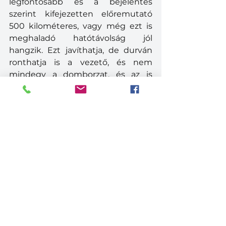
legfontosabb és a bejelentés 
szerint kifejezetten előremutató 
500 kilométeres, vagy még ezt is 
meghaladó hatótávolság jól 
hangzik. Ezt javíthatja, de durván 
ronthatja is a vezető, és nem 
mindegy a domborzat, és az is 
kedvező, ha jó az idő. Az 
energiatárolók 300 kW maximális 
töltési teljesítménnyel tölthetők. A 
töltőajzatokból kocsinként kettő 
beépítése lehetséges, négy 
különböző pozícióba kerülhetnek, 
a homlok-, illetve a hátfalra, 
valamint a mellső 
tengely mögé, 
jobb és bal oldalra egyaránt. A 
meghajtást a ZF CeTrax 332 nevű 
központi villanymotoros egység 
biztosítja. A 320 kW folyamatos 