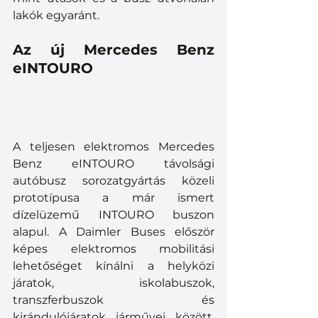
lakók egyaránt.
Az új Mercedes Benz 
eINTOURO
A teljesen elektromos Mercedes 
Benz eINTOURO távolsági 
autóbusz sorozatgyártás közeli 
prototípusa a már ismert 
dízelüzemű INTOURO buszon 
alapul. A Daimler Buses először 
képes elektromos mobilitási 
lehetőséget kínálni a helyközi 
járatok, iskolabuszok, 
transzferbuszok és 
kirándulójáratok járművei között. 