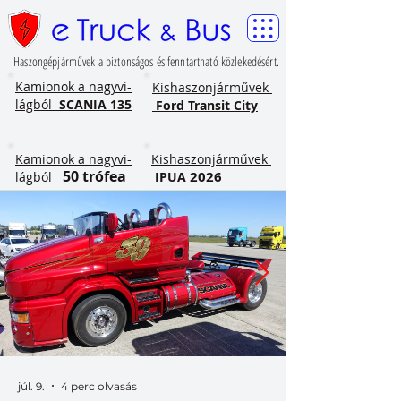
Haszongépjárművek a biztonságos és fenntartható közlekedésért.
​Kamionok a nagyvi-
Kishaszonjárművek
lágból
SCANIA 135
Ford Transit City
​Kamionok a nagyvi-
Kishaszonjárművek
50 trófea
2026
lágból
IPUA
júl. 9.
4 perc olvasás