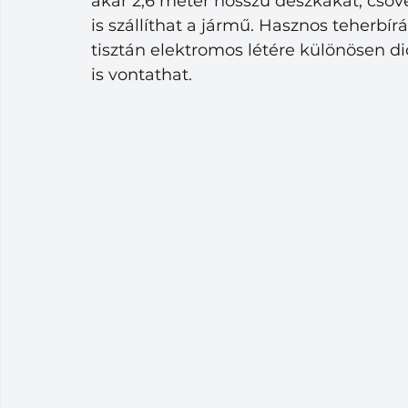
akár 2,6 méter hosszú deszkákat, csö
is szállíthat a jármű. Hasznos teherbírá
tisztán elektromos létére különösen d
is vontathat.