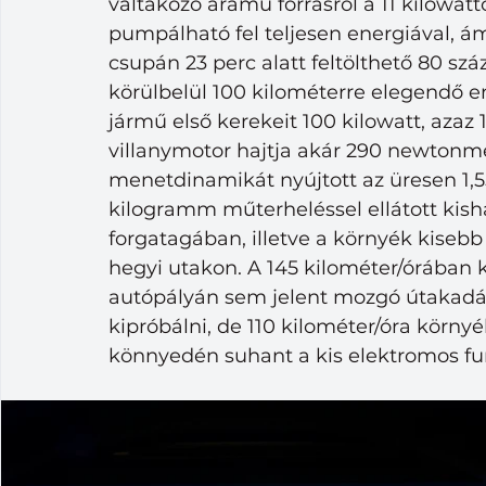
váltakozó áramú forrásról a 11 kilowattos
pumpálható fel teljesen energiával, á
csupán 23 perc alatt feltölthető 80 száz
körülbelül 100 kilométerre elegendő 
jármű első kerekeit 100 kilowatt, azaz
villanymotor hajtja akár 290 newtonm
menetdinamikát nyújtott az üresen 1,5
kilogramm műterheléssel ellátott kis
forgatagában, illetve a környék kiseb
hegyi utakon. A 145 kilométer/órában 
autópályán sem jelent mozgó útakadál
kipróbálni, de 110 kilométer/óra környé
könnyedén suhant a kis elektromos fu