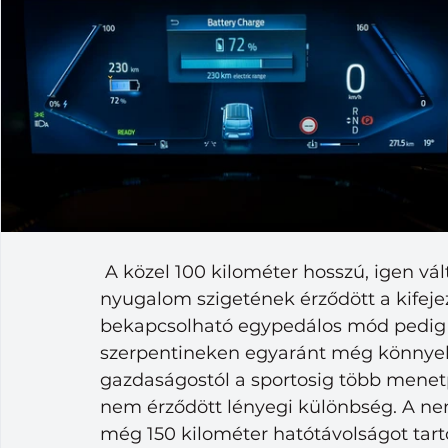
 A közel 100 kilométer hosszú, igen vá
nyugalom szigetének érződött a kifej
bekapcsolható egypedálos mód pedig s
szerpentineken egyaránt még könnyebb
gazdaságostól a sportosig több menetpr
nem érződött lényegi különbség. A ne
még 150 kilométer hatótávolságot tart