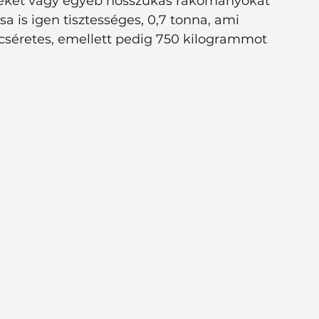
veket vagy egyéb hosszúkás rakományokat 
sa is igen tisztességes, 0,7 tonna, ami 
icséretes, emellett pedig 750 kilogrammot 