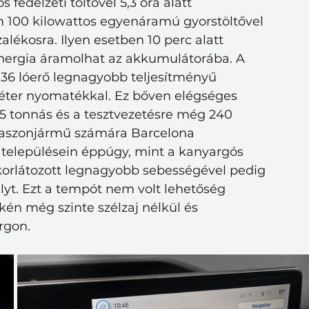
 fedélzeti töltővel 5,3 óra alatt 
m 100 kilowattos egyenáramú gyorstöltővel 
alékosra. Ilyen esetben 10 perc alatt 
energia áramolhat az akkumulátorába. A 
 136 lóerő legnagyobb teljesítményű 
éter nyomatékkal. Ez bőven elégséges 
5 tonnás és a tesztvezetésre még 240 
haszonjármű számára Barcelona 
b településein éppúgy, mint a kanyargós 
korlátozott legnagyobb sebességével pedig 
yt. Ezt a tempót nem volt lehetőség 
kén még szinte szélzaj nélkül és 
rgon.