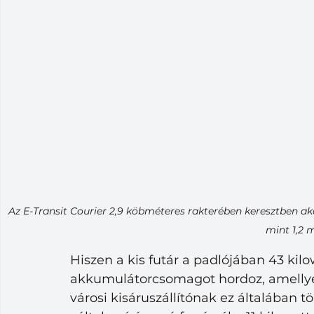
Az E-Transit Courier 2,9 köbméteres rakterében keresztben ak
mint 1,2 
Hiszen a kis futár a padlójában 43 kil
akkumulátorcsomagot hordoz, amellyel 
városi kisáruszállítónak ez általában t