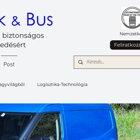
Nemzetkö
 biztonságos
kedésért
Feliratkoz
Post
agyvilágból
Logisztika-Technológia