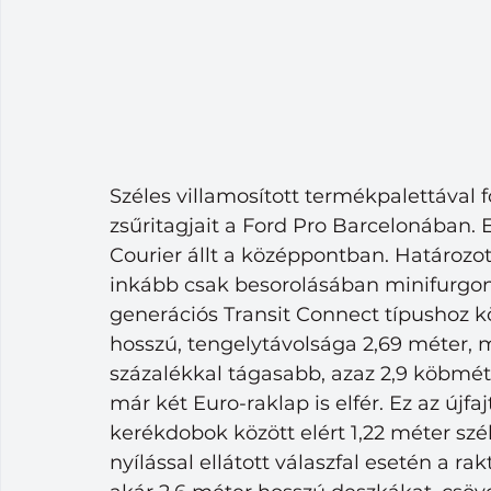
Széles villamosított termékpalettával f
zsűritagjait a Ford Pro Barcelonában. E
Courier állt a középpontban. Határozo
inkább csak besorolásában minifurgon
generációs Transit Connect típushoz kö
hosszú, tengelytávolsága 2,69 méter, 
százalékkal tágasabb, azaz 2,9 köbmét
már két Euro-raklap is elfér. Ez az újfa
kerékdobok között elért 1,22 méter szé
nyílással ellátott válaszfal esetén a ra