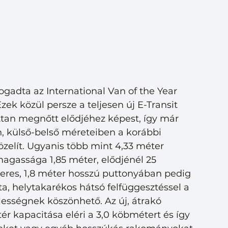
ogadta az International Van of the Year 
zek közül persze a teljesen új E-Transit 
ttan megnőtt elődjéhez képest, így már 
, külső-belső méreteiben a korábbi 
zelít. Ugyanis több mint 4,33 méter 
magassága 1,85 méter, elődjénél 25 
eres, 1,8 méter hosszú puttonyában pedig 
jta, helytakarékos hátsó felfüggesztéssel a 
lességnek köszönhető. Az új, átrakó 
ktér kapacitása eléri a 3,0 köbmétert és így 