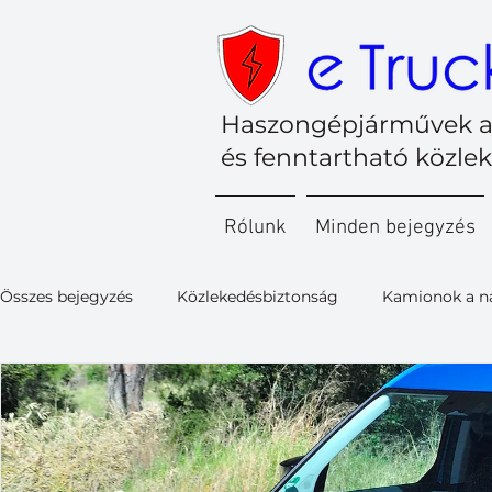
Haszongépjárművek a
és fenntartható közle
Rólunk
Minden bejegyzés
Összes bejegyzés
Közlekedésbiztonság
Kamionok a n
Kishaszongépjárművek