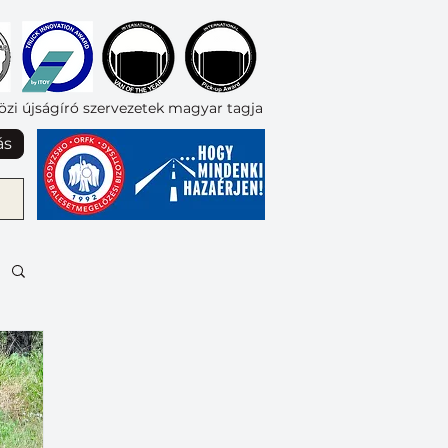
zi újságíró szervezetek magyar tagja
ás