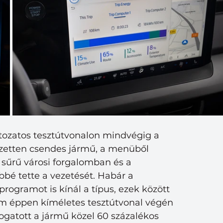
ltozatos tesztútvonalon mindvégig a 
ezetten csendes jármű, a menüből 
űrű városi forgalomban és a 
é tette a vezetését. Habár a 
ogramot is kínál a típus, ezek között 
m éppen kíméletes tesztútvonal végén 
ogatott a jármű közel 60 százalékos 