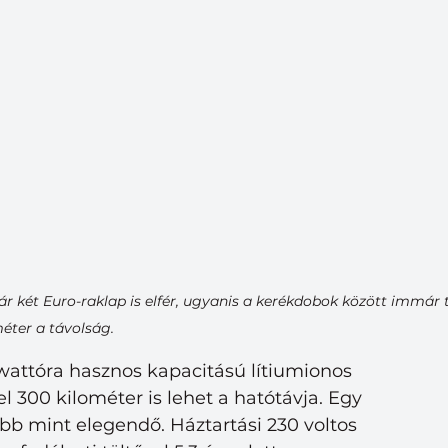
ár két Euro-raklap is elfér, ugyanis a kerékdobok között immár 
méter a távolság.
owattóra hasznos kapacitású lítiumionos 
300 kilométer is lehet a hatótávja. Egy 
öbb mint elegendő. Háztartási 230 voltos 