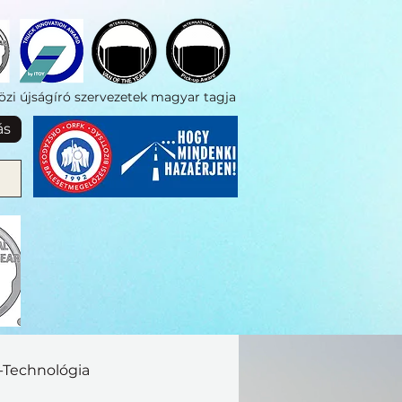
zi újságíró szervezetek magyar tagja
ás
a-Technológia