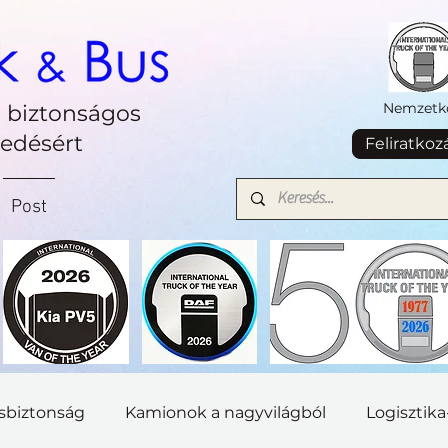
Nemzetkö
 biztonságos
kedésért
Feliratkoz
Post
sbiztonság
Kamionok a nagyvilágból
Logisztik