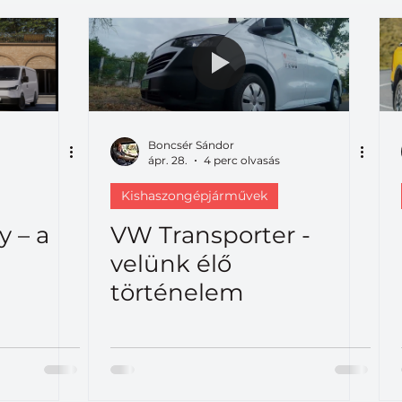
Boncsér Sándor
ápr. 28.
4 perc olvasás
Kishaszongépjárművek
y – a
VW Transporter -
velünk élő
történelem