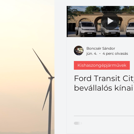
Kishaszongépjárművek
Boncsér Sándor
jún. 4.
4 perc olvasás
Kishaszongépjárművek
Ford Transit Cit
bevállalós kínai