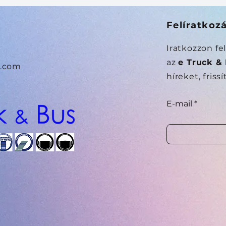
Felíratkoz
Iratkozzon f
az
e Truck &
.com
híreket, friss
E-mail