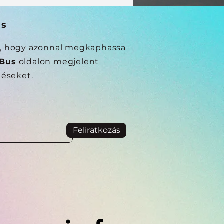
ás
el, hogy azonnal megkaphassa
 Bus
oldalon megjelent
ítéseket.
Feliratkozás