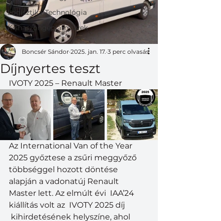
Logisztika-Technológia
Kishaszongépjárművek
Boncsér Sándor
2025. jan. 17.
3 perc olvasás
Díjnyertes teszt
IVOTY 2025 – Renault Master
Az International Van of the Year 
2025 győztese a zsűri meggyőző 
többséggel hozott döntése 
alapján a vadonatúj Renault 
Master lett. Az elmúlt évi  IAA’24 
kiállítás volt az  IVOTY 2025 díj 
 kihirdetésének helyszíne, ahol 