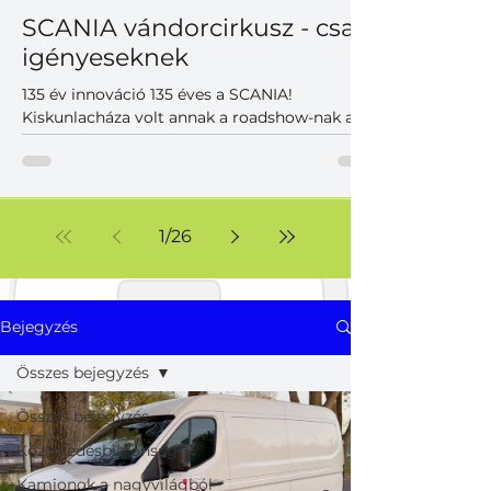
SCANIA vándorcirkusz - csak
igényeseknek
135 év innováció 135 éves a SCANIA!
Kiskunlacháza volt annak a roadshow-nak az
utolsó állomása a Közép-Európai régióban,
ahol a magyar partnerek is találkozhattak
korunk legkorszerűbb SCANIA vontatóival,
teherautóival, különlegességeivel. A szépen
duruzsoló dízelek mellett hangsúlyos
1
/
26
szereplők voltak az akkumulátoros változatok,
melyek már a jelen, de inkább a közeljövő új
világának korszerű járműveit képviselték. Nem
voltak hagyományos prezentációk, viszont
Bejegyzés
volt felhőtlen j
Összes bejegyzés
Összes bejegyzés
Közlekedésbiztonság
Kamionok a nagyvilágból