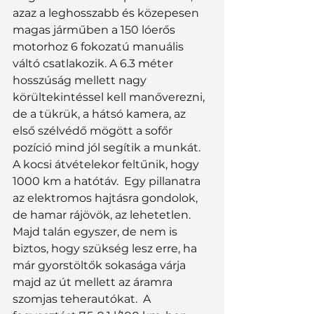
azaz a leghosszabb és közepesen 
magas járműben a 150 lóerős 
motorhoz 6 fokozatú manuális 
váltó csatlakozik. A 6.3 méter 
hosszúság mellett nagy 
körültekintéssel kell manőverezni, 
de a tükrük, a hátsó kamera, az 
első szélvédő mögött a sofőr 
pozíció mind jól segítik a munkát. 
A kocsi átvételekor feltűnik, hogy 
1000 km a hatótáv.  Egy pillanatra 
az elektromos hajtásra gondolok, 
de hamar rájövök, az lehetetlen. 
Majd talán egyszer, de nem is 
biztos, hogy szükség lesz erre, ha 
már gyorstöltők sokasága várja 
majd az út mellett az áramra 
szomjas teherautókat.  A 