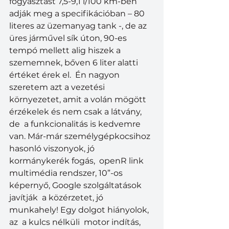
fogyasztást 7,5-9,1 l/100 km-ben 
adják meg a specifikációban – 80 
literes az üzemanyag tank -, de az 
üres járművel sík úton, 90-es 
tempó mellett alig hiszek a 
szememnek, bőven 6 liter alatti 
értéket érek el.  Én nagyon 
szeretem azt a vezetési 
környezetet, amit a volán mögött 
érzékelek és nem csak a látvány, 
de  a funkcionalitás is kedvemre 
van. Már-már személygépkocsihoz 
hasonló viszonyok, jó 
kormánykerék fogás,  openR link 
multimédia rendszer, 10”-os 
képernyő, Google szolgáltatások  
javítják  a közérzetet, jó 
munkahely! Egy dolgot hiányolok, 
az  a kulcs nélküli  motor indítás, 