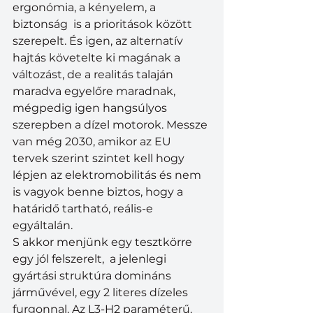
ergonómia, a kényelem, a 
biztonság  is a prioritások között 
szerepelt. És igen, az alternatív 
hajtás követelte ki magának a 
változást, de a realitás talaján 
maradva egyelőre maradnak, 
mégpedig igen hangsúlyos 
szerepben a dízel motorok. Messze 
van még 2030, amikor az EU 
tervek szerint szintet kell hogy 
lépjen az elektromobilitás és nem 
is vagyok benne biztos, hogy a 
határidő tartható, reális-e 
egyáltalán.
S akkor menjünk egy tesztkörre 
egy jól felszerelt,  a jelenlegi 
gyártási struktúra domináns 
járművével, egy 2 literes dízeles 
furgonnal. Az L3-H2 paraméterű, 