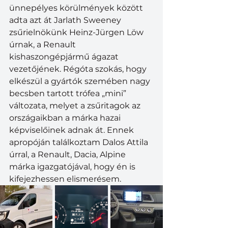
ünnepélyes körülmények között 
adta azt át Jarlath Sweeney 
zsűrielnökünk Heinz-Jürgen Löw 
úrnak, a Renault 
kishaszongépjármű ágazat 
vezetőjének. Régóta szokás, hogy 
elkészül a gyártók szemében nagy 
becsben tartott trófea „mini” 
változata, melyet a zsűritagok az 
országaikban a márka hazai 
képviselőinek adnak át. Ennek 
apropóján találkoztam Dalos Attila 
úrral, a Renault, Dacia, Alpine 
márka igazgatójával, hogy én is 
kifejezhessen elismerésem.  