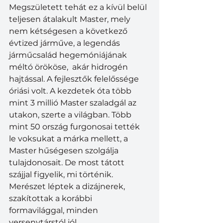
Megszületett tehát ez a kívül belül 
teljesen átalakult Master, mely 
nem kétségesen a következő 
évtized járműve, a legendás 
járműcsalád hegemóniájának 
méltó örököse,  akár hidrogén 
hajtással. A fejlesztők felelőssége 
óriási volt. A kezdetek óta több 
mint 3 millió Master szaladgál az 
utakon, szerte a világban. Több 
mint 50 ország furgonosai tették 
le voksukat a márka mellett, a 
Master hűségesen szolgálja 
tulajdonosait. De most tátott 
szájjal figyelik, mi történik. 
Merészet léptek a dizájnerek, 
szakítottak a korábbi 
formavilággal, minden 
versenytárstól jól 