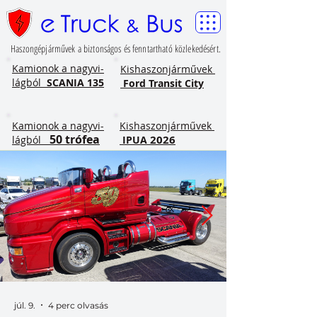
Haszongépjárművek a biztonságos és fenntartható közlekedésért.
​Kamionok a nagyvi-
Kishaszonjárművek
lágból
SCANIA 135
Ford Transit City
​Kamionok a nagyvi-
Kishaszonjárművek
50 trófea
2026
lágból
IPUA
júl. 9.
4 perc olvasás