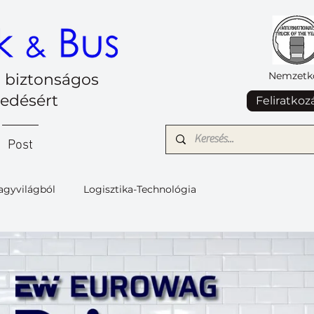
Nemzetkö
 biztonságos
kedésért
Feliratkoz
Post
agyvilágból
Logisztika-Technológia