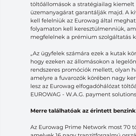
töltőállomások a stratégiailag kiemelt
üzemanyagárat garantálják majd. A ki
kell felelniük az Eurowag által meghatá
folyamaton kell keresztülmenniük, ame
megfelelnek a prémium szolgáltatás 
„Az ügyfelek számára ezek a kutak kön
hogy ezeken az állomásokon a legelőny
rendszeres promóciók mellett, olyan h
amelyre a fuvarozók körében nagy kere
lesz az Eurowag elfogadóhálózat töltő
EUROWAG - W.A.G. payment solutions a
Merre találhatóak az érintett benzin
Az Eurowag Prime Network most 70 töl
amelyek 16 nagy tranzitforgalmú ország 