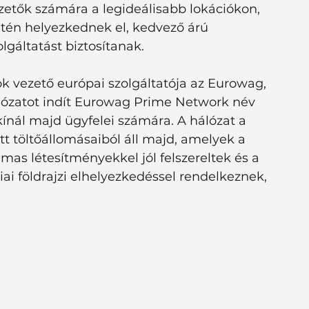
zetők számára a legideálisabb lokációkon, 
tén helyezkednek el, kedvező árú 
gáltatást biztosítanak.
ok vezető európai szolgáltatója az Eurowag, 
zatot indít Eurowag Prime Network név 
kínál majd ügyfelei számára. A hálózat a 
t töltőállomásaiból áll majd, amelyek a 
as létesítményekkel jól felszereltek és a 
ai földrajzi elhelyezkedéssel rendelkeznek, 