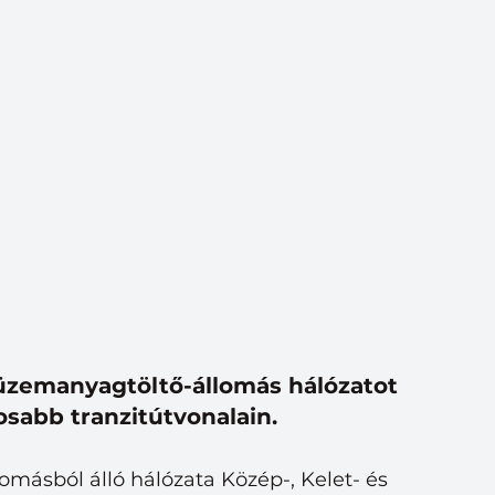
zemanyagtöltő-állomás hálózatot 
osabb tranzitútvonalain.
másból álló hálózata Közép-, Kelet- és 