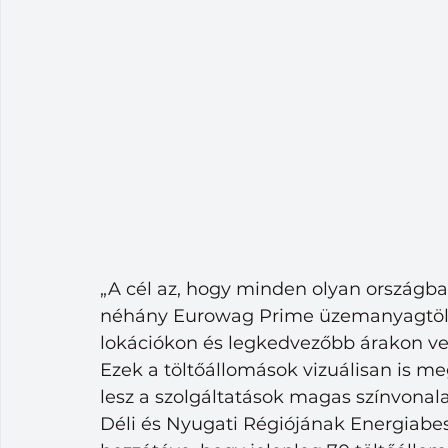
„A cél az, hogy minden olyan országb
néhány Eurowag Prime üzemanyagtöltő 
lokációkon és legkedvezőbb árakon veh
Ezek a töltőállomások vizuálisan is me
lesz a szolgáltatások magas színvonal
Déli és Nyugati Régiójának Energiabes