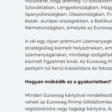
hozzátéve, hogy jelenleg 70 töltőállom
Szlovákiában, Lengyelországban, Mag
Spanyolországban, Olaszországban, Fr
észak- európai országokban, a Baltiku
Németországban, amelyek az Eurowag 
A cél egy olyan prémium üzemanyagtöl
stratégiailag kiemelt helyszíneken, 
üzemanyagárakat, minőségi szolgáltat
kiemelt figyelmet kínál. Az Eurowag P
parkjain túl kerül kialakításra és foko
Hogyan működik ez a gyakorlatban?
Minden Eurowag kártyával rendelkező
veheti az Eurowag Prime töltőállomáso
regisztrációra vagy tagsági kártyára. 