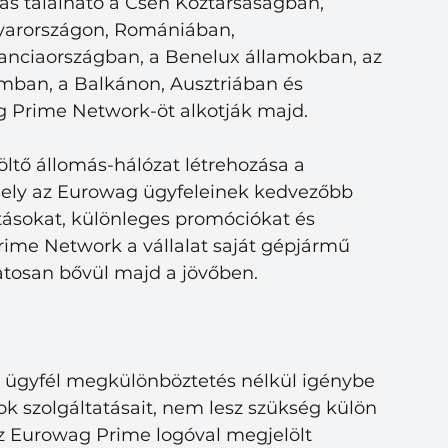
ás található a Cseh Köztársaságban, 
yarországon, Romániában, 
anciaországban, a Benelux államokban, az 
mban, a Balkánon, Ausztriában és 
Prime Network-öt alkotják majd.
tő állomás-hálózat létrehozása a 
amely az Eurowag ügyfeleinek kedvezőbb 
ásokat, különleges promóciókat és 
rime Network a vállalat saját gépjármű 
zatosan bővül majd a jövőben.
 ügyfél megkülönböztetés nélkül igénybe 
k szolgáltatásait, nem lesz szükség külön 
Az Eurowag Prime logóval megjelölt 