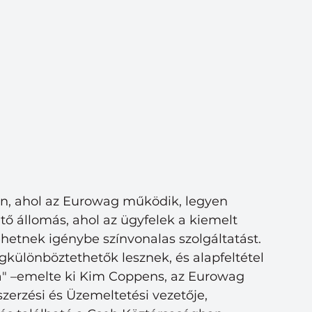
an, ahol az Eurowag működik, legyen 
állomás, ahol az ügyfelek a kiemelt 
etnek igénybe színvonalas szolgáltatást. 
gkülönböztethetők lesznek, és alapfeltétel 
a" –emelte ki Kim Coppens, az Eurowag 
zerzési és Üzemeltetési vezetője, 