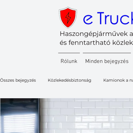
Haszongépjárművek a
és fenntartható közle
Rólunk
Minden bejegyzés
Összes bejegyzés
Közlekedésbiztonság
Kamionok a n
Kishaszongépjárművek