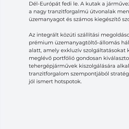
Dél-Európát fedi le. A kutak a járműve
a nagy tranzitforgalmú útvonalak men
üzemanyagot és számos kiegészítő szol
Az integrált közúti szállítási megoldás
prémium üzemanyagtöltő-állomás háló
alatt, amely exkluzív szolgáltatásokat 
meglévő portfólió gondosan kiválasztot
tehergépjárművek kiszolgálására alkalm
tranzitforgalom szempontjából stratégi
jól ismert hotspotok.