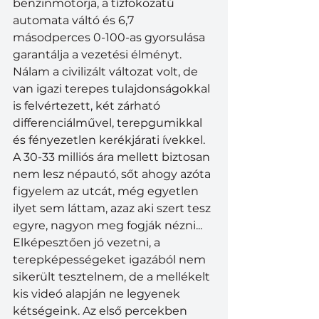
benzinmotorja, a tízfokozatú 
automata váltó és 6,7 
másodperces 0-100-as gyorsulása 
garantálja a vezetési élményt. 
Nálam a civilizált változat volt, de 
van igazi terepes tulajdonságokkal 
is felvértezett, két zárható 
differenciálművel, terepgumikkal 
és fényezetlen kerékjárati ívekkel. 
A 30-33 milliós ára mellett biztosan 
nem lesz népautó, sőt ahogy azóta 
figyelem az utcát, még egyetlen 
ilyet sem láttam, azaz aki szert tesz 
egyre, nagyon meg fogják nézni... 
Elképesztően jó vezetni, a 
terepképességeket igazából nem 
sikerült tesztelnem, de a mellékelt 
kis videó alapján ne legyenek 
kétségeink. Az első percekben 