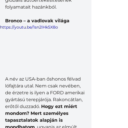
globális autóértékesítésének 
folyamatait hazánkból.
Bronco – a vadlovak világa
https://youtu.be/1sn2lHk5X8o
A név az USA-ban őshonos félvad 
lófajtára utal. Nem csak nevében, 
de érzetre is ilyen a FORD amerikai 
gyártású terepjárója. Rakoncátlan, 
erőtől duzzadó. 
Hogy ezt miért 
mondom? Mert személyes 
tapasztalatok alapján is 
mondhatom
, ugyanis az elmúlt 