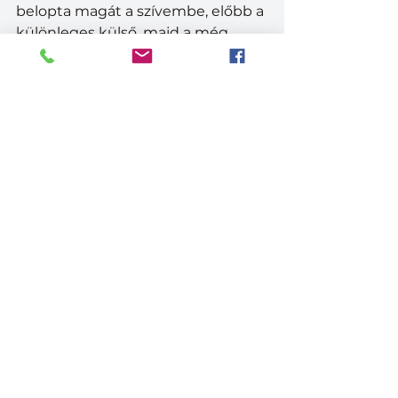
belopta magát a szívembe, előbb a 
különleges külső, majd a még 
különlegesebb belső, korábbi 
JEEP pick-up-os élményeim 
villantak fel, de határozottan egy 
minőségi kategóriával magasabb 
szinten. Korszerű, hatékony 
hajtáslánc a motorháztető alatt és 
csúcstechnika a volán mögötti 
kezelő felületeken. 
Nagyképernyős TV középen, 
remekül érvényesül, mindent (is) 
tud, de inkább csak álló 
helyzetben bűvészkedjünk rajta. 
Kis elhatározással az első üléssor 
felett a tetőpanelek könnyen 
eltávolíthatók. A „vetkőztetés” a 
végletekig folytatható, de erre már 
időt kell szánni, s az sem baj, ha 