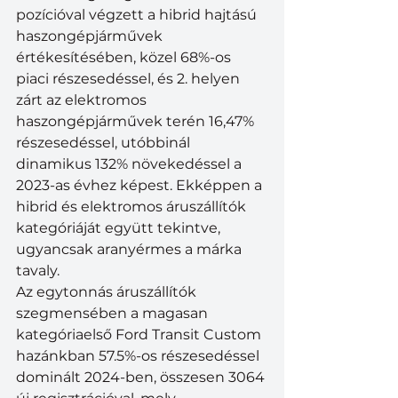
pozícióval végzett a hibrid hajtású 
haszongépjárművek 
értékesítésében, közel 68%-os 
piaci részesedéssel, és 2. helyen 
zárt az elektromos 
haszongépjárművek terén 16,47% 
részesedéssel, utóbbinál 
dinamikus 132% növekedéssel a 
2023-as évhez képest. Ekképpen a 
hibrid és elektromos áruszállítók 
kategóriáját együtt tekintve, 
ugyancsak aranyérmes a márka 
tavaly.
Az egytonnás áruszállítók 
szegmensében a magasan 
kategóriaelső Ford Transit Custom 
hazánkban 57.5%-os részesedéssel 
dominált 2024-ben, összesen 3064 