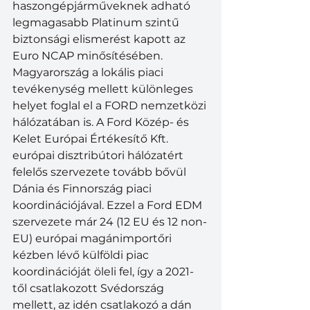
haszongépjárműveknek adható 
legmagasabb Platinum szintű 
biztonsági elismerést kapott az 
Euro NCAP minősítésében.
Magyarország a lokális piaci 
tevékenység mellett különleges 
helyet foglal el a FORD nemzetközi 
hálózatában is. A Ford Közép- és 
Kelet Európai Értékesítő Kft. 
európai disztribútori hálózatért 
felelős szervezete tovább bővül 
Dánia és Finnország piaci 
koordinációjával. Ezzel a Ford EDM 
szervezete már 24 (12 EU és 12 non-
EU) európai magánimportőri 
kézben lévő külföldi piac 
koordinációját öleli fel, így a 2021-
től csatlakozott Svédország 
mellett, az idén csatlakozó a dán 