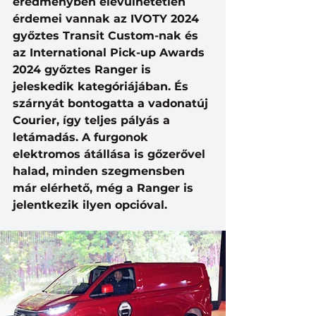
eredményben elévülhetetlen 
érdemei vannak az IVOTY 2024 
győztes Transit Custom-nak és 
az International Pick-up Awards 
2024 győztes Ranger is 
jeleskedik kategóriájában. És 
szárnyát bontogatta a vadonatúj 
Courier, így teljes pályás a 
letámadás. A furgonok 
elektromos átállása is gőzerővel 
halad, minden szegmensben 
már elérhető, még a Ranger is 
jelentkezik ilyen opcióval.