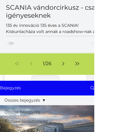
SCANIA vándorcirkusz - csak
igényeseknek
135 év innováció 135 éves a SCANIA!
Kiskunlacháza volt annak a roadshow-nak az
utolsó állomása a Közép-Európai régióban,
ahol a magyar partnerek is találkozhattak
korunk legkorszerűbb SCANIA vontatóival,
teherautóival, különlegességeivel. A szépen
duruzsoló dízelek mellett hangsúlyos
1
/
26
szereplők voltak az akkumulátoros változatok,
melyek már a jelen, de inkább a közeljövő új
világának korszerű járműveit képviselték. Nem
voltak hagyományos prezentációk, viszont
Bejegyzés
volt felhőtlen j
Összes bejegyzés
Összes bejegyzés
Közlekedésbiztonság
Kamionok a nagyvilágból