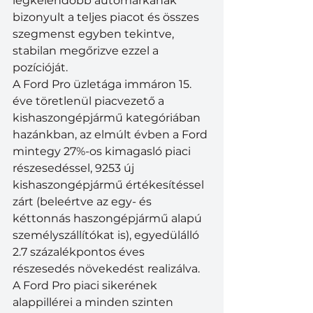
legkelendőbb autómárkának 
bizonyult a teljes piacot és összes 
szegmenst egyben tekintve, 
stabilan megőrizve ezzel a 
pozícióját.
A Ford Pro üzletága immáron 15. 
éve töretlenül piacvezető a 
kishaszongépjármű kategóriában 
hazánkban, az elmúlt évben a Ford 
mintegy 27%-os kimagasló piaci 
részesedéssel, 9253 új 
kishaszongépjármű értékesítéssel 
zárt (beleértve az egy- és 
kéttonnás haszongépjármű alapú 
személyszállítókat is), egyedülálló 
2.7 százalékpontos éves 
részesedés növekedést realizálva.
A Ford Pro piaci sikerének 
alappillérei a minden szinten 