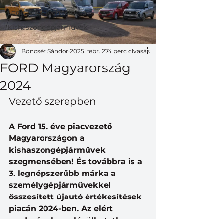
Logisztika-Technológia
Kishaszongépjárművek
Boncsér Sándor
2025. febr. 27.
4 perc olvasás
FORD Magyarország
2024
Vezető szerepben
A Ford 15. éve piacvezető 
Magyarországon a 
kishaszongépjárművek 
szegmensében! És továbbra is a 
3. legnépszerűbb márka a 
személygépjárművekkel 
összesített újautó értékesítések 
piacán 2024-ben. Az elért 