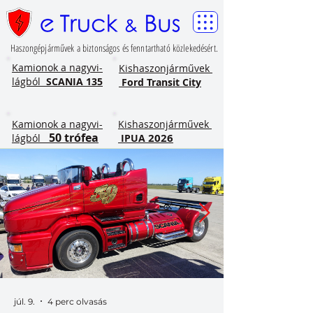
Haszongépjárművek a biztonságos és fenntartható közlekedésért.
​Kamionok a nagyvi-
Kishaszonjárművek
lágból
SCANIA 135
Ford Transit City
​Kamionok a nagyvi-
Kishaszonjárművek
50 trófea
2026
lágból
IPUA
júl. 9.
4 perc olvasás