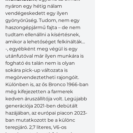
nyáron egy hétig nálam 
vendégeskedett egy ilyen 
gyönyörűség. Tudom, nem egy 
haszongépjármű fajta – de nem 
tudtam ellenállni a kísértésnek, 
amikor a lehetőséget felkínálták… 
-, egyébként meg végül is egy 
utánfutóval már ilyen munkára is 
fogható és talán nem is olyan 
sokára pick-up változata is 
megörvendeztetheti rajongóit. 
Különben is, az ős Bronco 1966-ban 
még kifejezetten a farmerek 
kedven áruszállítója volt. Legújabb 
generációja 2021-ben debütált 
hazájában, az európai piacon 2023-
ban mutatkozott be a különc 
terepjáró. 2,7 literes, V6-os 