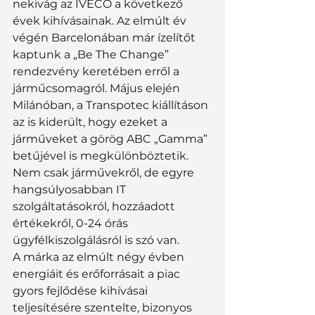
nekivág az IVECO a következő 
évek kihívásainak. Az elmúlt év 
végén Barcelonában már ízelítőt 
kaptunk a „Be The Change” 
rendezvény keretében erről a 
járműcsomagról. Május elején 
Milánóban, a Transpotec kiállításon 
az is kiderült, hogy ezeket a 
járműveket a görög ABC „Gamma” 
betűjével is megkülönböztetik. 
Nem csak járművekről, de egyre 
hangsúlyosabban IT 
szolgáltatásokról, hozzáadott 
értékekről, 0-24 órás 
ügyfélkiszolgálásról is szó van.
A márka az elmúlt négy évben 
energiáit és erőforrásait a piac 
gyors fejlődése kihívásai 
teljesítésére szentelte, bizonyos 