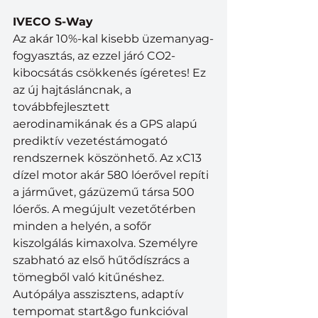
IVECO S-Way
Az akár 10%-kal kisebb üzemanyag-
fogyasztás, az ezzel járó CO2-
kibocsátás csökkenés ígéretes! Ez 
az új hajtásláncnak, a 
továbbfejlesztett 
aerodinamikának és a GPS alapú 
prediktív vezetéstámogató 
rendszernek köszönhető. Az xC13 
dízel motor akár 580 lóerővel repíti 
a járművet, gázüzemű társa 500 
lóerős. A megújult vezetőtérben 
minden a helyén, a sofőr 
kiszolgálás kimaxolva. Személyre 
szabható az első hűtődíszrács a 
tömegből való kitűnéshez. 
Autópálya asszisztens, adaptív 
tempomat start&go funkcióval 