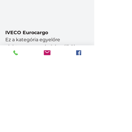
IVECO Eurocargo
Ez a kategória egyelőre 
elektromos meghajtás nélkül 
kerül forgalomba, a fejlesztők úgy 
látják nem kell annyira előre sietni. 
Nyilvánvalóan alapvetően üzleti 
megfontolások állnak a döntés 
mögött. Ettől még a 
környezetkímélő megoldások 
ebben a kategóriában is 
hangsúlyosak. A korszerű Tector5, 
Tector7 dízelmotorok mellett pl. a 
6,7 literes CNG gázmotor igényes 
választás. A ZF 8 fokozatú 
automata sebességváltó a sofőr 