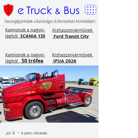
Haszongépjárművek a biztonságos és fenntartható közlekedésért.
​Kamionok a nagyvi-
Kishaszonjárművek
lágból
SCANIA 135
Ford Transit City
​Kamionok a nagyvi-
Kishaszonjárművek
50 trófea
2026
lágból
IPUA
júl. 9.
4 perc olvasás