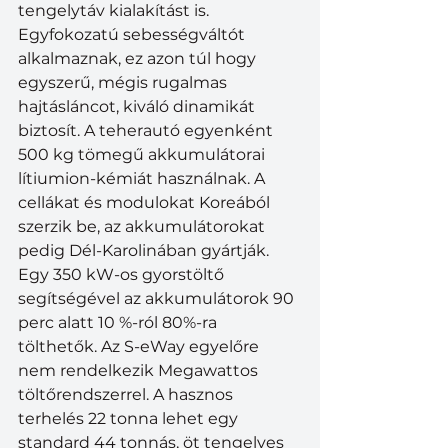
tengelytáv kialakítást is. 
Egyfokozatú sebességváltót 
alkalmaznak, ez azon túl hogy 
egyszerű, mégis rugalmas 
hajtásláncot, kiváló dinamikát 
biztosít. A teherautó egyenként 
500 kg tömegű akkumulátorai 
lítiumion-kémiát használnak. A 
cellákat és modulokat Koreából 
szerzik be, az akkumulátorokat 
pedig Dél-Karolinában gyártják. 
Egy 350 kW-os gyorstöltő 
segítségével az akkumulátorok 90 
perc alatt 10 %-ról 80%-ra 
tölthetők. Az S-eWay egyelőre 
nem rendelkezik Megawattos 
töltőrendszerrel. A hasznos 
terhelés 22 tonna lehet egy 
standard 44 tonnás, öt tengelyes 