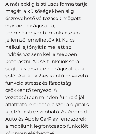
A már eddig is stílusos forma tartja 
magát, a külsőségekben alig 
észrevehető változások mögött 
egy biztonságosabb, 
termelékenyebb munkaeszköz 
jellemzői emelhetők ki. Kulcs 
nélküli ajtónyitás mellett az 
indításhoz sem kell a zsebben 
kotorászni. ADAS funkciók sora 
segíti, és teszi biztonságosabbá a 
sofőr életét, a 2-es szintű önvezető 
funkció stressz és fáradtság 
csökkentő tényező. A 
vezetőtérben minden funkció jól 
átlátható, elérhető, a széria digitális 
kijelző testre szabható. Az Android 
Auto és Apple CarPlay rendszerek 
a mobilunk legfontosabb funkcióit 
könnyen elérhetővé, 