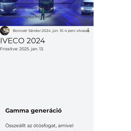
Logisztika-Technológia
Kishaszongépjárművek
Boncsér Sándor
2024. jún. 10.
4 perc olvasás
IVECO 2024
Frissítve:
2025. jan. 13.
Gamma generáció
Összeállt az ötösfogat, amivel 