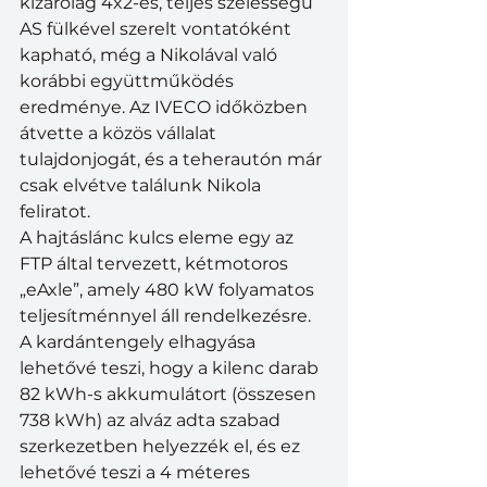
kizárólag 4x2-es, teljes szélességű 
AS fülkével szerelt vontatóként 
kapható, még a Nikolával való 
korábbi együttműködés 
eredménye. Az IVECO időközben 
átvette a közös vállalat 
tulajdonjogát, és a teherautón már 
csak elvétve találunk Nikola 
feliratot.
A hajtáslánc kulcs eleme egy az 
FTP által tervezett, kétmotoros 
„eAxle”, amely 480 kW folyamatos 
teljesítménnyel áll rendelkezésre. 
A kardántengely elhagyása 
lehetővé teszi, hogy a kilenc darab 
82 kWh-s akkumulátort (összesen 
738 kWh) az alváz adta szabad 
szerkezetben helyezzék el, és ez 
lehetővé teszi a 4 méteres 