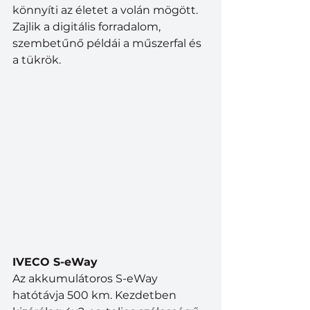
könnyíti az életet a volán mögött. 
Zajlik a digitális forradalom, 
szembetűnő példái a műszerfal és 
a tükrök.
IVECO S-eWay
Az akkumulátoros S-eWay 
hatótávja 500 km. Kezdetben 