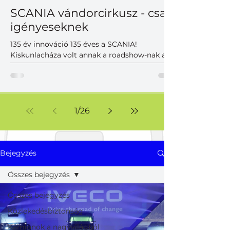
SCANIA vándorcirkusz - csak
igényeseknek
135 év innováció 135 éves a SCANIA!
Kiskunlacháza volt annak a roadshow-nak az
utolsó állomása a Közép-Európai régióban,
ahol a magyar partnerek is találkozhattak
korunk legkorszerűbb SCANIA vontatóival,
teherautóival, különlegességeivel. A szépen
duruzsoló dízelek mellett hangsúlyos
1
/
26
szereplők voltak az akkumulátoros változatok,
melyek már a jelen, de inkább a közeljövő új
világának korszerű járműveit képviselték. Nem
voltak hagyományos prezentációk, viszont
Bejegyzés
volt felhőtlen j
Összes bejegyzés
Összes bejegyzés
Közlekedésbiztonság
Kamionok a nagyvilágból