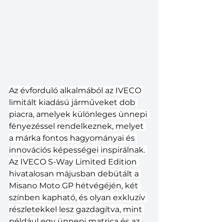
Az évforduló alkalmából az IVECO 
limitált kiadású járműveket dob 
piacra, amelyek különleges ünnepi 
fényezéssel rendelkeznek, melyet 
a márka fontos hagyományai és 
innovációs képességei inspirálnak. 
Az IVECO S-Way Limited Edition 
hivatalosan májusban debütált a 
Misano Moto GP hétvégéjén, két 
színben kapható, és olyan exkluzív 
részletekkel lesz gazdagítva, mint 
például egy ünnepi matrica és az 