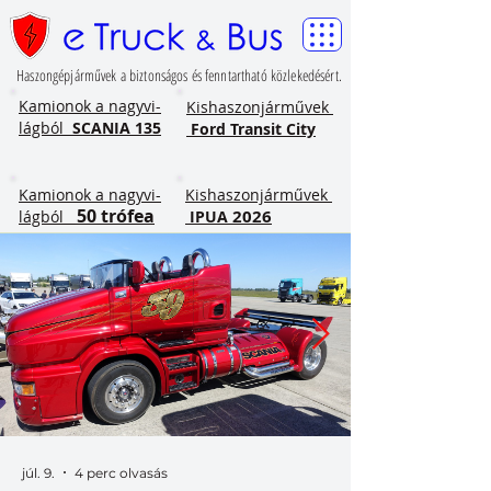
Haszongépjárművek a biztonságos és fenntartható közlekedésért.
​Kamionok a nagyvi-
Kishaszonjárművek
lágból
SCANIA 135
Ford Transit City
​Kamionok a nagyvi-
Kishaszonjárművek
50 trófea
2026
lágból
IPUA
júl. 9.
4 perc olvasás