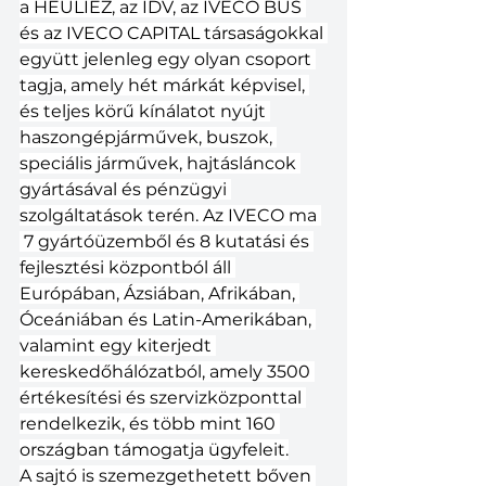
a HEULIEZ, az IDV, az IVECO BUS 
és az IVECO CAPITAL társaságokkal 
együtt jelenleg egy olyan csoport 
tagja, amely hét márkát képvisel, 
és teljes körű kínálatot nyújt 
haszongépjárművek, buszok, 
speciális járművek, hajtásláncok 
gyártásával és pénzügyi 
szolgáltatások terén. Az IVECO ma 
 7 gyártóüzemből és 8 kutatási és 
fejlesztési központból áll 
Európában, Ázsiában, Afrikában, 
Óceániában és Latin-Amerikában, 
valamint egy kiterjedt 
kereskedőhálózatból, amely 3500 
értékesítési és szervizközponttal 
rendelkezik, és több mint 160 
országban támogatja ügyfeleit.
A sajtó is szemezgethetett bőven 