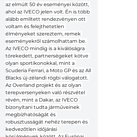
az elmúlt 50 év eseményei között, 
ahol az IVECO jelen volt. Én is több 
alább említett rendezvényen ott 
voltam és felejthetetlen 
élményeket szereztem, remek 
eseményekről számolhattam be. 
Az IVECO mindig is a kiválóságra 
törekedett, partnerségeket kötve 
olyan sportikonokkal, mint a 
Scuderia Ferrari, a Moto GP és az All 
Blacks új-zélandi rögbi válogatott. 
Az Overland projekt és az olyan 
terepversenyeken való részvétel 
révén, mint a Dakar, az IVECO 
bizonyítani tudta járműveinek 
megbízhatóságát és 
robusztusságát nehéz terepen és 
kedvezőtlen időjárási 
körülmények között. Az Európai 