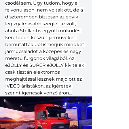
csodái sem. Úgy tudom, hogy a 
felvonuláson  nem voltak ott, de a 
díszteremben biztosan az egyik 
legizgalmasabb szeglet az volt, 
ahol a Stellantis együttműködés 
keretében készült járműveket 
bemutatták. Jól ismerjük mindkét 
járműcsaládot a közepes és nagy 
méretű furgonok világából. Az 
eJOLLY és SUPER eJOLLY kivitelek 
csak tisztán elektromos 
meghajtással lesznek majd ott az 
IVECO árlistákon, az ígéretek 
szerint igencsak vonzó áron…