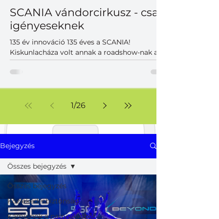
SCANIA vándorcirkusz - csak
igényeseknek
135 év innováció 135 éves a SCANIA!
Kiskunlacháza volt annak a roadshow-nak az
utolsó állomása a Közép-Európai régióban,
ahol a magyar partnerek is találkozhattak
korunk legkorszerűbb SCANIA vontatóival,
teherautóival, különlegességeivel. A szépen
duruzsoló dízelek mellett hangsúlyos
1
/
26
szereplők voltak az akkumulátoros változatok,
melyek már a jelen, de inkább a közeljövő új
világának korszerű járműveit képviselték. Nem
voltak hagyományos prezentációk, viszont
Bejegyzés
volt felhőtlen j
Összes bejegyzés
Összes bejegyzés
Közlekedésbiztonság
Kamionok a nagyvilágból