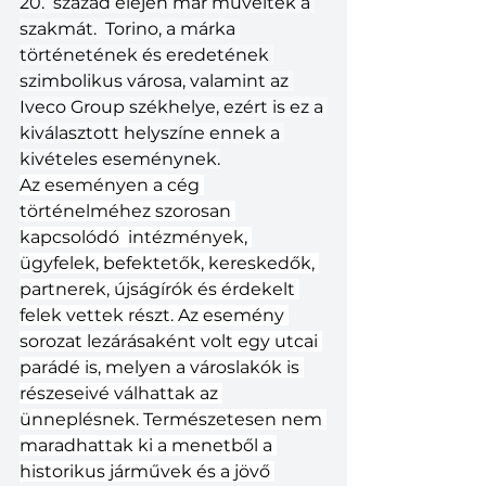
20.  század elején már művelték a 
szakmát.  Torino, a márka 
történetének és eredetének 
szimbolikus városa, valamint az 
Iveco Group székhelye, ezért is ez a 
kiválasztott helyszíne ennek a 
kivételes eseménynek.
Az eseményen a cég 
történelméhez szorosan 
kapcsolódó  intézmények, 
ügyfelek, befektetők, kereskedők, 
partnerek, újságírók és érdekelt 
felek vettek részt. Az esemény 
sorozat lezárásaként volt egy utcai 
parádé is, melyen a városlakók is 
részeseivé válhattak az 
ünneplésnek. Természetesen nem 
maradhattak ki a menetből a 
historikus járművek és a jövő 