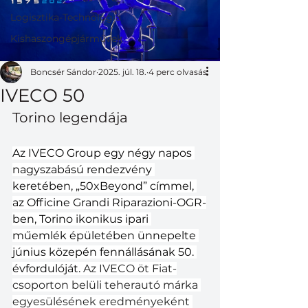
Logisztika-Technológia
Kishaszongépjárművek
Boncsér Sándor
2025. júl. 18.
4 perc olvasás
IVECO 50
Torino legendája
Az IVECO Group egy négy napos 
nagyszabású rendezvény 
keretében, „50xBeyond” címmel, 
az Officine Grandi Riparazioni-OGR-
ben, Torino ikonikus ipari 
műemlék épületében ünnepelte 
június közepén fennállásának 50. 
évfordulóját. 
Az IVECO öt Fiat-
csoporton belüli teherautó márka 
egyesülésének eredményeként 