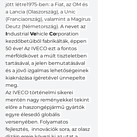
jött létre1975-ben: a Fiat, az OM és 
a Lancia (Olaszország), a Unic 
(Franciaország), valamint a Magirus 
Deutz (Németország). 
A nevet az 
I
ndustrial 
Ve
hicle 
Co
rporation 
kezdőbetűiből fabrikálták, éppen 
50 éve! Az IVECO ezt a fontos 
mérföldkövet a múlt tiszteletben 
tartásával, a jelen bemutatásával 
és a jövő izgalmas lehetőségeinek 
kiaknázása ígéretével ünnepelte 
meg.
Az IVECO történelmi sikerei 
mentén nagy reményekkel tekint 
előre a haszongépjármű gyártók 
egyre élesedő globális 
versenyében. Folyamatos 
fejlesztés,  innovációk sora, az olasz 
dizájn ereje kövezi ki az utat a 