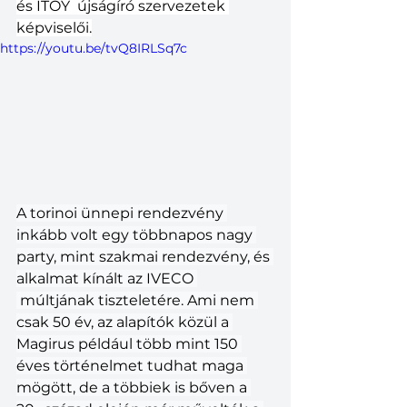
és ITOY  újságíró szervezetek 
képviselői.
https://youtu.be/tvQ8IRLSq7c
A torinoi ünnepi rendezvény 
inkább volt egy többnapos nagy 
party, mint szakmai rendezvény, és 
alkalmat kínált az IVECO 
 múltjának tiszteletére. Ami nem 
csak 50 év, az alapítók közül a 
Magirus például több mint 150 
éves történelmet tudhat maga 
mögött, de a többiek is bőven a 