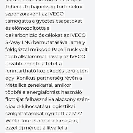
Teherautó bajnokság történelmi 
szponzoraként az IVECO 
támogatta a győztes csapatokat 
és előmozdította a 
dekarbonizációs célokat az IVECO 
S-Way LNG bemutatásával, amely 
földgázzal működő Pace Truck volt 
több alkalommal. Tavaly az IVECO 
tovább emelte a tétet a 
fenntartható közlekedés területén 
egy ikonikus partnerség révén a 
Metallica zenekarral, amikor 
többféle energiaforrást használó 
flottáját felhasználva alacsony szén-
dioxid-kibocsátású logisztikai 
szolgáltatásokat nyújtott az M72 
World Tour európai állomásain, 
ezzel új mércét állítva fel a 