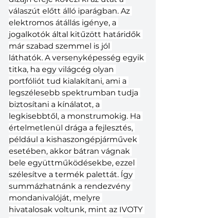
válaszút előtt álló iparágban. Az 
elektromos átállás igénye, a 
jogalkotók által kitűzött határidők 
már szabad szemmel is jól 
láthatók. A versenyképesség egyik 
titka, ha egy világcég olyan 
portfóliót tud kialakítani, ami a 
legszélesebb spektrumban tudja 
biztosítani a kínálatot, a 
legkisebbtől, a monstrumokig. Ha 
értelmetlenül drága a fejlesztés, 
például a kishaszongépjárművek 
esetében, akkor bátran vágnak 
bele együttműködésekbe, ezzel 
szélesítve a termék palettát. Így 
summázhatnánk a rendezvény 
mondanivalóját, melyre 
hivatalosak voltunk, mint az IVOTY 