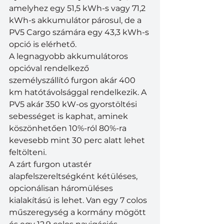
amelyhez egy 51,5 kWh-s vagy 71,2 
kWh-s akkumulátor párosul, de a 
PV5 Cargo számára egy 43,3 kWh-s 
opció is elérhető.
A legnagyobb akkumulátoros 
opcióval rendelkező 
személyszállító furgon akár 400 
km hatótávolsággal rendelkezik. A 
PV5 akár 350 kW-os gyorstöltési 
sebességet is kaphat, aminek 
köszönhetően 10%-ról 80%-ra 
kevesebb mint 30 perc alatt lehet 
feltölteni.
A zárt furgon utastér 
alapfelszereltségként kétüléses, 
opcionálisan háromüléses 
kialakítású is lehet. Van egy 7 colos 
műszeregység a kormány mögött 