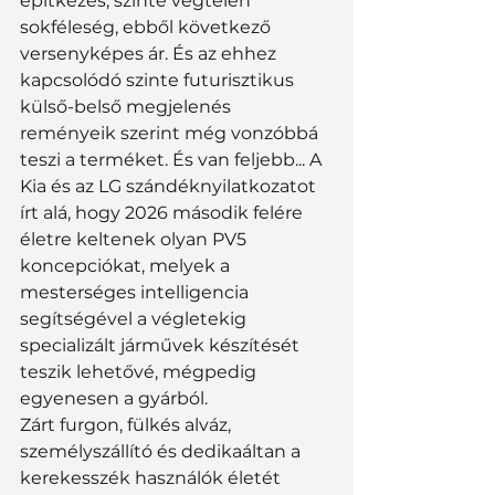
építkezés, szinte végtelen 
sokféleség, ebből következő 
versenyképes ár. És az ehhez 
kapcsolódó szinte futurisztikus 
külső-belső megjelenés 
reményeik szerint még vonzóbbá 
teszi a terméket. És van feljebb... A 
Kia és az LG szándéknyilatkozatot 
írt alá, hogy 2026 második felére 
életre keltenek olyan PV5 
koncepciókat, melyek a 
mesterséges intelligencia 
segítségével a végletekig 
specializált járművek készítését 
teszik lehetővé, mégpedig 
egyenesen a gyárból.  
Zárt furgon, fülkés alváz, 
személyszállító és dedikaáltan a 
kerekesszék használók életét 