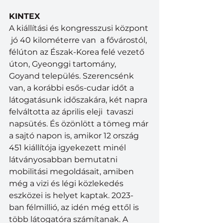
KINTEX
A kiállítási és kongresszusi központ 
 jó 40 kilométerre van  a fővárostól, 
félúton az Észak-Korea felé vezető 
úton, Gyeonggi tartomány, 
Goyand település. Szerencsénk 
van, a korábbi esős-cudar időt a 
látogatásunk időszakára, két napra 
felváltotta az április eleji  tavaszi 
napsütés. És özönlött a tömeg már 
a sajtó napon is, amikor 12 ország 
451 kiállítója igyekezett minél 
látványosabban bemutatni 
mobilitási megoldásait, amiben 
még a vizi és légi közlekedés 
eszközei is helyet kaptak. 2023-
ban félmillió, az idén még ettől is 
több látogatóra számítanak. A 