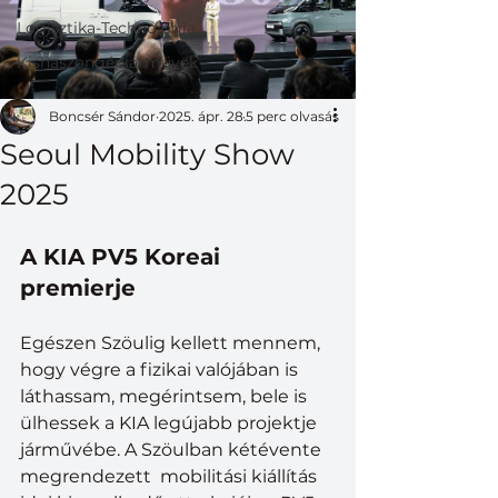
Logisztika-Technológia
Kishaszongépjárművek
Boncsér Sándor
2025. ápr. 28.
5 perc olvasás
Seoul Mobility Show
2025
A KIA PV5 Koreai 
premierje
Egészen Szöulig kellett mennem, 
hogy végre a fizikai valójában is 
láthassam, megérintsem, bele is 
ülhessek a KIA legújabb projektje 
járművébe. A Szöulban kétévente 
megrendezett  mobilitási kiállítás 