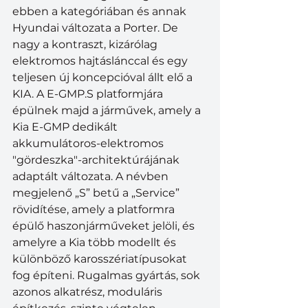
ebben a kategóriában és annak 
Hyundai változata a Porter. De 
nagy a kontraszt, kizárólag 
elektromos hajtáslánccal és egy 
teljesen új koncepcióval állt elő a 
KIA. A E-GMP.S platformjára 
épülnek majd a járművek, amely a 
Kia E-GMP dedikált 
akkumulátoros-elektromos 
"gördeszka"-architektúrájának 
adaptált változata. A névben 
megjelenő „S” betű a „Service” 
rövidítése, amely a platformra 
épülő haszonjárműveket jelöli, és 
amelyre a Kia több modellt és 
különböző karosszériatípusokat 
fog építeni. Rugalmas gyártás, sok 
azonos alkatrész, moduláris 