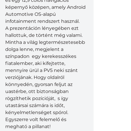
és egy 12,9 colos navigációs 
képernyő középen, amely Android 
Automotive OS-alapú 
infotainment rendszert használ.
A prezentáción lényegében ezt 
hallottuk, de történt még valami. 
Mintha a világ legtermészetesebb 
dolga lenne, megjelent a 
színpadon  egy kerekesszékes 
fiatalember, aki kifejtette, 
mennyire ürül a PV5 neki szánt 
verziójának. Hogy oldalról 
könnyedén, gyorsan feljut az 
uastérbe, ott biztonságban 
rögzíthetik pozícióját,  s így 
utastársai számára is időt, 
kényelmetlenséget spórol. 
Egyszerre volt felemelő és 
megható a pillanat!