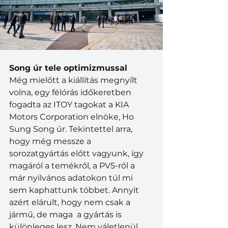
Song úr tele optimizmussal
Még mielőtt a kiállítás megnyílt 
volna, egy félórás időkeretben 
fogadta az ITOY tagokat a KIA 
Motors Corporation elnöke, Ho 
Sung Song úr. Tekintettel arra, 
hogy még messze a 
sorozatgyártás előtt vagyunk, így 
magáról a temékről, a PV5-ről a 
már nyilvános adatokon túl mi 
sem kaphattunk többet. Annyit 
azért elárult, hogy nem csak a 
jármű, de maga  a gyártás is 
különleges lesz. Nem váletlenül 