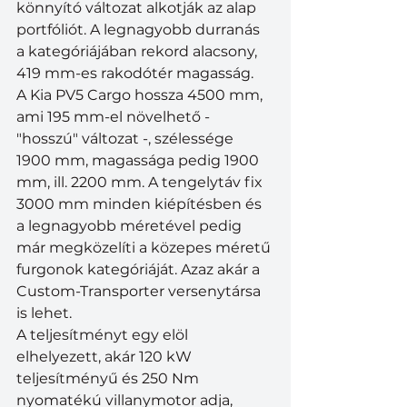
könnyító változat alkotják az alap 
portfóliót. A legnagyobb durranás 
a kategóriájában rekord alacsony, 
419 mm-es rakodótér magasság.
A Kia PV5 Cargo hossza 4500 mm, 
ami 195 mm-el növelhető - 
"hosszú" változat -, szélessége 
1900 mm, magassága pedig 1900 
mm, ill. 2200 mm. A tengelytáv fix 
3000 mm minden kiépítésben és 
a legnagyobb méretével pedig 
már megközelíti a közepes méretű 
furgonok kategóriáját. Azaz akár a 
Custom-Transporter versenytársa 
is lehet.
A teljesítményt egy elöl 
elhelyezett, akár 120 kW 
teljesítményű és 250 Nm 
nyomatékú villanymotor adja, 