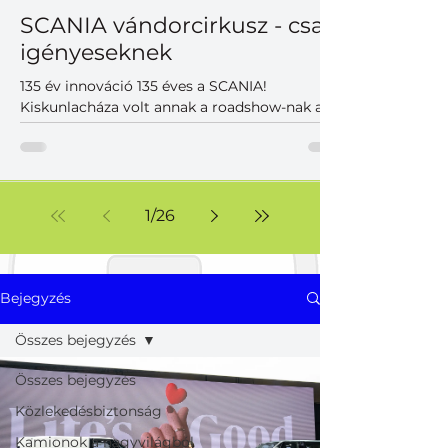
SCANIA vándorcirkusz - csak
igényeseknek
135 év innováció 135 éves a SCANIA!
Kiskunlacháza volt annak a roadshow-nak az
utolsó állomása a Közép-Európai régióban,
ahol a magyar partnerek is találkozhattak
korunk legkorszerűbb SCANIA vontatóival,
teherautóival, különlegességeivel. A szépen
duruzsoló dízelek mellett hangsúlyos
1
/
26
szereplők voltak az akkumulátoros változatok,
melyek már a jelen, de inkább a közeljövő új
világának korszerű járműveit képviselték. Nem
voltak hagyományos prezentációk, viszont
Bejegyzés
volt felhőtlen j
Összes bejegyzés
Összes bejegyzés
Közlekedésbiztonság
Kamionok a nagyvilágból