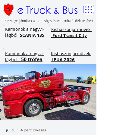
Haszongépjárművek a biztonságos és fenntartható közlekedésért.
​Kamionok a nagyvi-
Kishaszonjárművek
lágból
SCANIA 135
Ford Transit City
​Kamionok a nagyvi-
Kishaszonjárművek
50 trófea
2026
lágból
IPUA
júl. 9.
4 perc olvasás