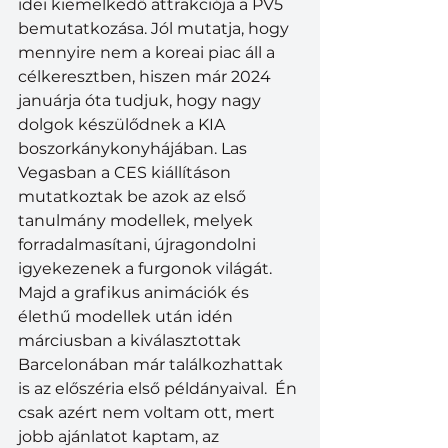
idei kiemelkedő attrakciója a PV5  
bemutatkozása. Jól mutatja, hogy 
mennyire nem a koreai piac áll a 
célkeresztben, hiszen már 2024 
januárja óta tudjuk, hogy nagy 
dolgok készülődnek a KIA 
boszorkánykonyhájában. Las 
Vegasban a CES kiállításon 
mutatkoztak be azok az első 
tanulmány modellek, melyek 
forradalmasítani, újragondolni 
igyekezenek a furgonok világát. 
Majd a grafikus animációk és 
élethű modellek után idén 
márciusban a kiválasztottak 
Barcelonában már találkozhattak 
is az előszéria első példányaival.  Én 
csak azért nem voltam ott, mert 
jobb ajánlatot kaptam, az 