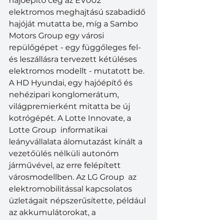
hajóépítő cég az EV002 
elektromos meghajtású szabadidő 
hajóját mutatta be, míg a Sambo 
Motors Group egy városi 
repülőgépet - egy függőleges fel- 
és leszállásra tervezett kétüléses 
elektromos modellt - mutatott be.
A HD Hyundai, egy hajóépítő és 
nehézipari konglomerátum, 
világpremierként mitatta be új 
kotrógépét. A Lotte Innovate, a 
Lotte Group  informatikai 
leányvállalata álomutazást kínált a 
vezetőülés nélküli autonóm 
járművével, az erre felépített 
városmodellben. Az LG Group  az 
elektromobilitással kapcsolatos 
üzletágait népszerűsítette, például 
az akkumulátorokat, a 