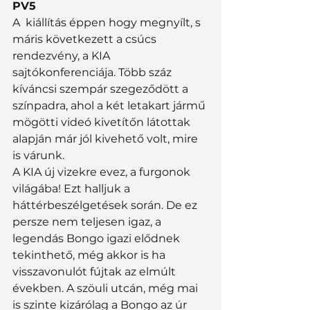
PV5
A  kiállítás éppen hogy megnyílt, s 
máris következett a csúcs 
rendezvény, a KIA 
sajtókonferenciája. Több száz 
kíváncsi szempár szegeződött a 
színpadra, ahol a két letakart jármű 
mögötti videó kivetítőn látottak 
alapján már jól kivehető volt, mire 
is várunk. 
A KIA új vizekre evez, a furgonok 
világába! Ezt halljuk a 
háttérbeszélgetések során. De ez 
persze nem teljesen igaz, a 
legendás Bongo igazi elődnek 
tekinthető, még akkor is ha 
visszavonulót fújtak az elmúlt 
években. A szöuli utcán, még mai 
is szinte kizárólag a Bongo az úr 