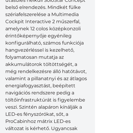
utasülés nélküli SoloStar Concept 
belső elrendezés. Mindkét fülke 
szériafelszerelése a Multimedia 
Cockpit Interactive 2 műszerfal, 
amelynek 12 colos középkonzoli 
érintőképernyője egyénileg 
konfigurálható, számos funkciója 
hangvezérléssel is kezelhető, 
folyamatosan mutatja az 
akkumulátorok töltöttségét, a 
még rendelkezésre álló hatótávot, 
valamint a pillanatnyi és az átlagos 
energiafogyasztást, beépített 
navigációs rendszere pedig a 
töltőinfrastruktúrát is figyelembe 
veszi. Szintén alapáron kínálják a 
LED-es fényszórókat, sőt, a 
ProCabinhoz mátrix LED-es 
változat is kérhető. Ugyancsak 