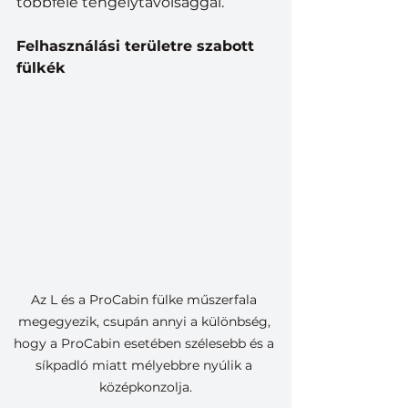
többféle tengelytávolsággal. 
Felhasználási területre szabott 
fülkék
Az L és a ProCabin fülke műszerfala 
megegyezik, csupán annyi a különbség, 
hogy a ProCabin esetében szélesebb és a 
síkpadló miatt mélyebbre nyúlik a 
középkonzolja.