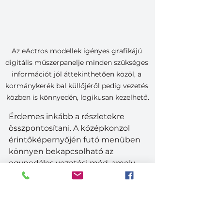
Az eActros modellek igényes grafikájú 
digitális műszerpanelje minden szükséges 
információt jól áttekinthetően közöl, a 
kormánykerék bal küllőjéről pedig vezetés 
közben is könnyedén, logikusan kezelhető.
Érdemes inkább a részletekre 
összpontosítani. A középkonzol 
érintőképernyőjén futó menüben 
könnyen bekapcsolható az 
egypedálos vezetési mód, amely 
városi forgalomban lényegesen 
megkönnyíti a vezetést. Sajnos a 
tartósfék karja nem áll vissza 
alaphelyzetbe, mint az oroszlános 