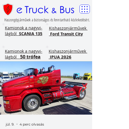
Haszongépjárművek a biztonságos és fenntartható közlekedésért.
​Kamionok a nagyvi-
Kishaszonjárművek
lágból
SCANIA 135
Ford Transit City
​Kamionok a nagyvi-
Kishaszonjárművek
50 trófea
2026
lágból
IPUA
júl. 9.
4 perc olvasás