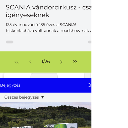
SCANIA vándorcirkusz - csak
igényeseknek
135 év innováció 135 éves a SCANIA!
Kiskunlacháza volt annak a roadshow-nak az
utolsó állomása a Közép-Európai régióban,
ahol a magyar partnerek is találkozhattak
korunk legkorszerűbb SCANIA vontatóival,
teherautóival, különlegességeivel. A szépen
duruzsoló dízelek mellett hangsúlyos
1
/
26
szereplők voltak az akkumulátoros változatok,
melyek már a jelen, de inkább a közeljövő új
világának korszerű járműveit képviselték. Nem
voltak hagyományos prezentációk, viszont
Bejegyzés
volt felhőtlen j
Összes bejegyzés
Összes bejegyzés
Közlekedésbiztonság
Kamionok a nagyvilágból