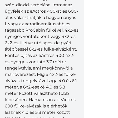
szén-dioxid-terhelése. Immár az 
ügyfelek az eActros 400-at és 600-
at is választhatják a hagyományos 
L vagy az aerodinamikusabb és 
tágasabb ProCabin fülkével, 4x2-es 
nyerges vontatóként vagy 4x2-es, 
6x2-es, illetve utólagos, de gyári 
átépítéssel 8x2-es fülke-alvázként. 
Fontos újítás az eActros 400 4x2-
es nyerges vontató 3,7 méter 
tengelytávja, ami megkönnyíti a 
manőverezést. Míg a 4x2-es fülke-
alvázak tengelytávolsága 4,0 és 6,1 
méter, a 6x2-eseké 4,0 és 5,8 
méter között választható több 
lépcsőben. Hamarosan az eActros 
600 fülke-alvázak is elérhetők 
lesznek 4,0 és 5,8 méter között 