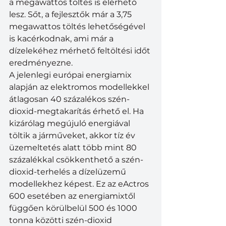
a megawattos töltés is elérhető 
lesz. Sőt, a fejlesztők már a 3,75 
megawattos töltés lehetőségével 
is kacérkodnak, ami már a 
dízelekéhez mérhető feltöltési időt 
eredményezne.
A jelenlegi európai energiamix 
alapján az elektromos modellekkel 
átlagosan 40 százalékos szén-
dioxid-megtakarítás érhető el. Ha 
kizárólag megújuló energiával 
töltik a járműveket, akkor tíz év 
üzemeltetés alatt több mint 80 
százalékkal csökkenthető a szén-
dioxid-terhelés a dízelüzemű 
modellekhez képest. Ez az eActros 
600 esetében az energiamixtől 
függően körülbelül 500 és 1000 
tonna közötti szén-dioxid 