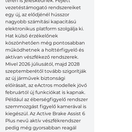
terén is jeleskednek. Fejlett 
vezetéstámogató rendszereiket 
egy új, az elődjénél hússzor 
nagyobb számítási kapacitású 
elektronikus platform szolgálja ki. 
Hat külső érzékelőnek 
köszönhetően még pontosabban 
működhetnek a holttérfigyelő és 
aktívan vészfékező rendszerek. 
Mivel 2026 júliusától, majd 2028 
szeptemberétől tovább szigorítják 
az új járművek biztonsági 
előírásait, az eActros modellek jövő 
februártól új funkciókat is kapnak. 
Például az éberségfigyelő rendszer 
szemmozgást figyelő kamerával is 
kiegészül. Az Active Brake Assist 6 
Plus nevű aktív vészfékrendszer 
pedig még gyorsabban reagál 