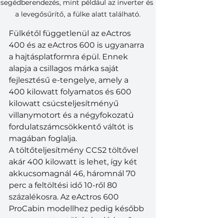
segédberendezés, mint például az inverter és 
a levegősűrítő, a fülke alatt található.
Fülkétől függetlenül az eActros 
400 és az eActros 600 is ugyanarra 
a hajtásplatformra épül. Ennek 
alapja a csillagos márka saját 
fejlesztésű e-tengelye, amely a 
400 kilowatt folyamatos és 600 
kilowatt csúcsteljesítményű 
villanymotort és a négyfokozatú 
fordulatszámcsökkentő váltót is 
magában foglalja. 
A töltőteljesítmény CCS2 töltővel 
akár 400 kilowatt is lehet, így két 
akkucsomagnál 46, háromnál 70 
perc a feltöltési idő 10-ről 80 
százalékosra. Az eActros 600 
ProCabin modellhez pedig később 