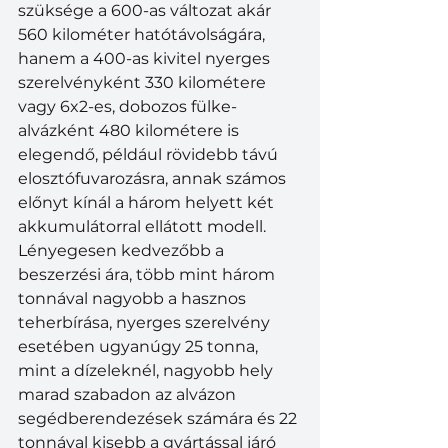
szüksége a 600-as változat akár 
560 kilométer hatótávolságára, 
hanem a 400-as kivitel nyerges 
szerelvényként 330 kilométere 
vagy 6x2-es, dobozos fülke-
alvázként 480 kilométere is 
elegendő, például rövidebb távú 
elosztófuvarozásra, annak számos 
előnyt kínál a három helyett két 
akkumulátorral ellátott modell. 
Lényegesen kedvezőbb a 
beszerzési ára, több mint három 
tonnával nagyobb a hasznos 
teherbírása, nyerges szerelvény 
esetében ugyanúgy 25 tonna, 
mint a dízeleknél, nagyobb hely 
marad szabadon az alvázon 
segédberendezések számára és 22 
tonnával kisebb a gyártással járó 