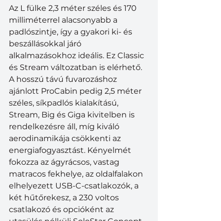
Az L fülke 2,3 méter széles és 170 
milliméterrel alacsonyabb a 
padlószintje, így a gyakori ki- és 
beszállásokkal járó 
alkalmazásokhoz ideális. Ez Classic 
és Stream változatban is elérhető. 
A hosszú távú fuvarozáshoz 
ajánlott ProCabin pedig 2,5 méter 
széles, síkpadlós kialakítású, 
Stream, Big és Giga kivitelben is 
rendelkezésre áll, míg kiváló 
aerodinamikája csökkenti az 
energiafogyasztást. Kényelmét 
fokozza az ágyrácsos, vastag 
matracos fekhelye, az oldalfalakon 
elhelyezett USB-C-csatlakozók, a 
két hűtőrekesz, a 230 voltos 
csatlakozó és opcióként az 